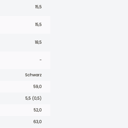
15,5
15,5
18,5
-
Schwarz
59,0
5,5 (0,5)
52,0
63,0