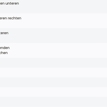
ken unteren
eren rechten
teren
)
zenden
ächen