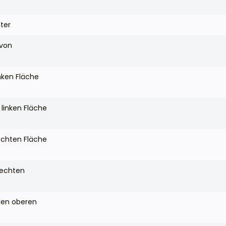
lter
 von
nken Fläche
 linken Fläche
echten Fläche
rechten
ken oberen