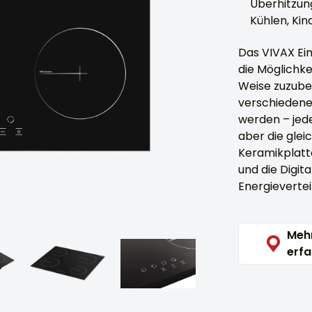
Überhitzun
Kühlen, Ki
Das VIVAX Ei
die Möglichke
Weise zuzuber
verschiedene
werden – jede
aber die glei
Keramikplatt
und die Digit
Energieverteil
Meh
erfa