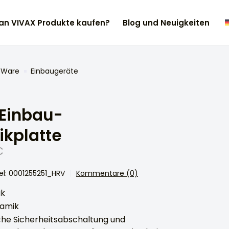
n VIVAX Produkte kaufen?
Blog und Neuigkeiten
 Ware
Einbaugeräte
Einbau-
kplatte
C
el: 0001255251_HRV
Kommentare (0)
ik
ramik
he Sicherheitsabschaltung und