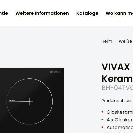
tie
Weitere Informationen
Kataloge
Wo kann ma
Heim
Weiße
VIVAX 
Kerami
BH-04TV
Produktschlüss
Glaskeram
4 x Glaske
Automatisc