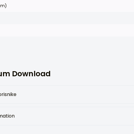
cm)
um Download
risnike
mation