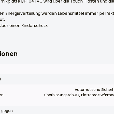
mikplatte BH-04TVC wird über die Touch-Tasten und die 
en Energieverteilung werden Lebensmittel immer perfek
et.
über einen Kinderschutz.
tionen
l
Automatische Sicherh
en
Überhitzungsschutz, Plattenrestwärme
g gegen