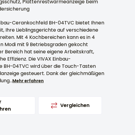
gsschutz, Plattenrestwärmeanzeige beim
ndersicherung
nbau-Cerankochfeld BH-04TVC bietet Ihnen
it, Ihre Lieblingsgerichte auf verschiedene
eiten. Mit 4 Kochbereichen kann es in 4
n Modi mit 9 Betriebsgraden gekocht
r Bereich hat seine eigene Arbeitskraft,
che Effizienz. Die VIVAX Einbau-
e BH-04TVC wird über die Touch-Tasten
alanzeige gesteuert. Dank der gleichmäßigen
ung...
Mehr erfahren
r
Vergleichen
hren