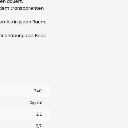
en dauert.
d dem transparenten
emlos in jeden Raum.
andhabung des Eises
240
Digital
2,2
0,7