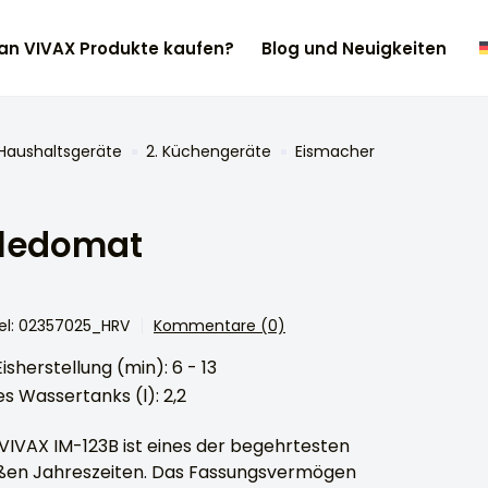
n VIVAX Produkte kaufen?
Blog und Neuigkeiten
 Haushaltsgeräte
2. Küchengeräte
Eismacher
 ledomat
el: 02357025_HRV
Kommentare (0)
isherstellung (min): 6 - 13
s Wassertanks (l): 2,2
VIVAX IM-123B ist eines der begehrtesten
ißen Jahreszeiten. Das Fassungsvermögen