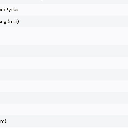
pro Zyklus
lung (min)
cm)