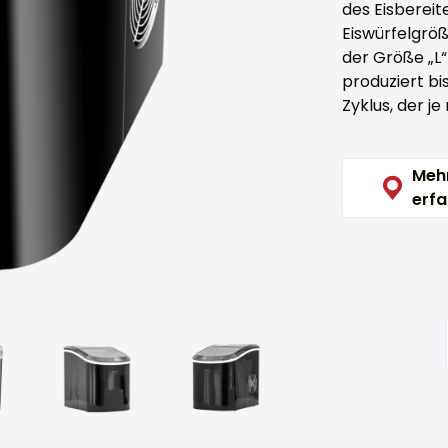
des Eisbereit
Eiswürfelgröß
der Größe „L“
produziert bi
Zyklus, der j
Meh
erfa