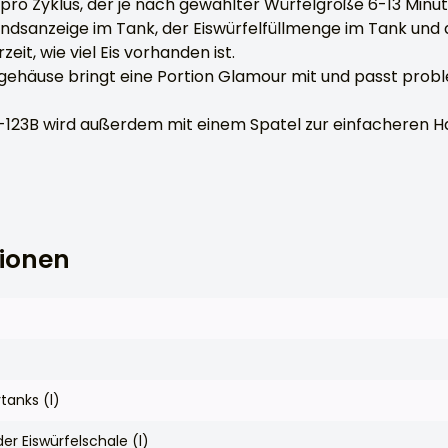
pro Zyklus, der je nach gewählter Würfelgröße 6-13 Minut
andsanzeige im Tank, der Eiswürfelfüllmenge im Tank un
zeit, wie viel Eis vorhanden ist.
lgehäuse bringt eine Portion Glamour mit und passt probl
-123B wird außerdem mit einem Spatel zur einfacheren H
tionen
anks (l)
r Eiswürfelschale (l)