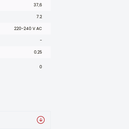
37,6
7.2
220-240 V AC
-
0.25
0