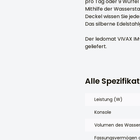
pro Tag oder 9 Würfel 
Mithilfe der Wasserst
Deckel wissen Sie jeder
Das silberne Edelstah
Der ledomat VIVAX IM
geliefert.
Alle Spezifika
Leistung (W)
Konsole
Volumen des Wassert
Fassungsvermögen de