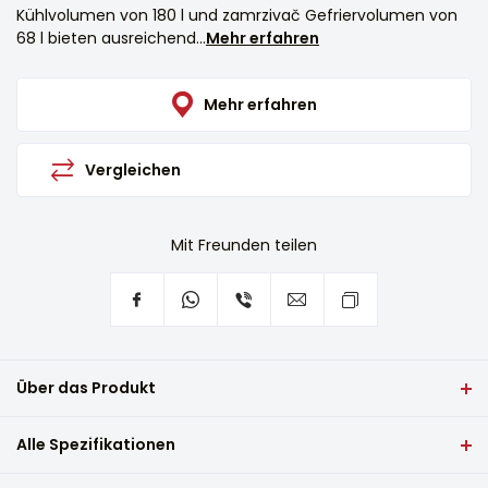
Kühlvolumen von 180 l und zamrzivač Gefriervolumen von
68 l bieten ausreichend...
Mehr erfahren
Mehr erfahren
Vergleichen
Mit Freunden teilen
Über das Produkt
VIVAX NO FROST Einbau-Kühl- zamrzivač CFRB-248ENF
Alle Spezifikationen
nutzt die „Total No Frost“-Technologie und das „No Frost
Multi Air Flow“-System, um Lebensmittel länger frisch und