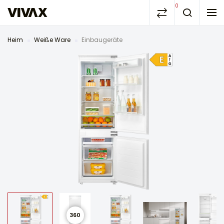
0
Heim
Weiße Ware
Einbaugeräte
360