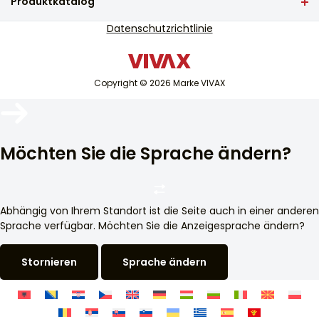
Produktkatalog
Weiß
Service-Unterstützung
TV und Audio
Datenschutzrichtlinie
Serviceunterstützung außerhalb der Garantie
Funktionen
Kleine Haushaltsgeräte
Schweißen, Saugen und Schweißen, Vakuumieren von
Kataloge
Nass- und Nassfutter
Weiße Ware
Blog und Neuigkeiten
Copyright © 2026 Marke VIVAX
Klimaanlage
Vakuumzeit (Sek.)
Intelligente Geräte
10-20
Archiv
Material
Möchten Sie die Sprache ändern?
Kunststoff
Abhängig von Ihrem Standort ist die Seite auch in einer anderen
Sprache verfügbar. Möchten Sie die Anzeigesprache ändern?
Stornieren
Sprache ändern