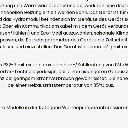
eizung und Warmwasserbereitung ab, wodurch eine deut
ntionellen Heizung erzielt werden kann. Das Gerät ist für d
d das Hydromodul befindet sich im Gehäuse des Geräts se
t über ein Kommunikationskabel mit dem Gerät verbunden
eizen/Kühlen) und Eco-Modi auszuwählen, saisonale Klim
assen, die Betriebsparameter des Geräts, die Zeitschalt
zulesen und einzustellen. Das Gerät ist serienmäßig mit
R32-3 mit einer nominalen Heiz-/Kühlleistung von 12,1 k
verter-Technologiedesign, das einen niedrigeren Geräusc
enz bei geringem Stromverbrauch gewährleistet. Die hohe 
++ bei einer Heizaustrittstemperatur von 35°C aus.
ere Modelle in der Kategorie Wärmepumpen interessieren, 