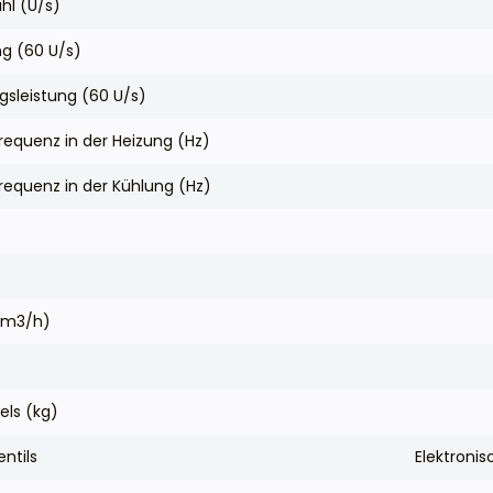
hl (U/s)
ng (60 U/s)
gsleistung (60 U/s)
requenz in der Heizung (Hz)
requenz in der Kühlung (Hz)
 (m3/h)
els (kg)
ntils
Elektronis