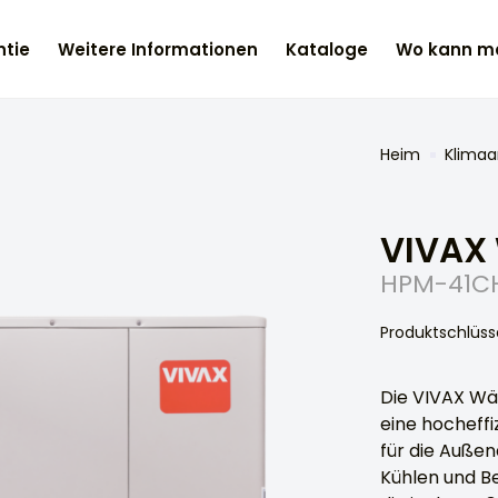
tie
Weitere Informationen
Kataloge
Wo kann ma
Heim
Klimaa
VIVAX
HPM-41CH
Produktschlüss
Die VIVAX W
eine hocheff
für die Außen
Kühlen und B