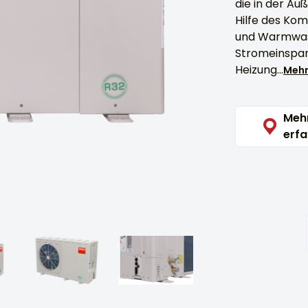
die in der Au
Hilfe des Ko
und Warmwass
Stromeinspar
Heizung...
Mehr
Meh
erfa