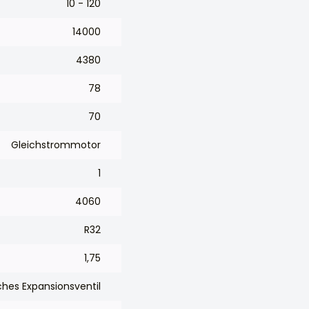
10 - 120
14000
4380
78
70
Gleichstrommotor
1
4060
R32
1,75
ches Expansionsventil