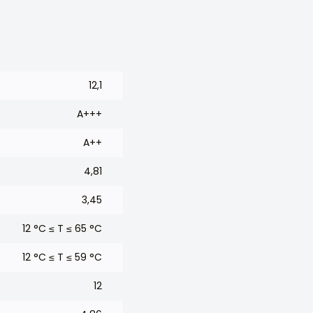
12,1
A+++
A++
4,81
3,45
12 °C ≤ T ≤ 65 °C
12 °C ≤ T ≤ 59 °C
12