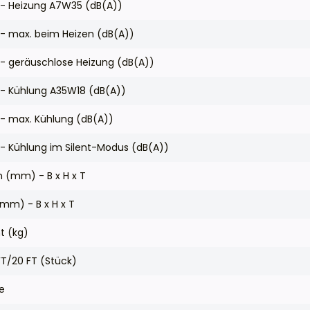
l - Heizung A7W35 (dB(A))
 - max. beim Heizen (dB(A))
 - geräuschlose Heizung (dB(A))
 - Kühlung A35W18 (dB(A))
 - max. Kühlung (dB(A))
 - Kühlung im Silent-Modus (dB(A))
(mm) - B x H x T
m) - B x H x T
t (kg)
T/20 FT (Stück)
e