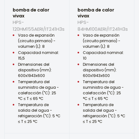
bomba de calor
bomba de calor
vivax
vivax
HPS-
HPS-
120HM155AERI/IT241H3s
84HM100AERI/IT241H3s
Vaso de expansión
Vaso de expansión
(circuito primario) -
(circuito primario) -
volumen (L): 8
volumen (L): 8
Capacidad nominal:
Capacidad nominal:
15,5
10
Dimensiones del
Dimensiones del
dispositivo (mm):
dispositivo (mm):
600x1943x600
600x1943x600
Temperatura del
Temperatura del
suministro de agua -
suministro de agua -
calefacción (˚C): 25
calefacción (˚C): 25
°C ≤ T ≤ 65 °C
°C ≤ T ≤ 65 °C
Temperatura de
Temperatura de
salida del agua -
salida del agua -
refrigeración (˚C): 5 °C
refrigeración (˚C): 5 °C
≤ T ≤ 25 °C
≤ T ≤ 25 °C