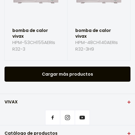
bomba de calor
bomba de calor
vivax
vivax
HPM-53CH155AERIs
HPM-48CH140AERIs
R32-3
R32-3H9
Cargar más productos
VIVAX
Portada
Configuración de privacidad
¿Dónde comprar productos VIVAX?
Preguntas frecuentes
Catálogo de productos