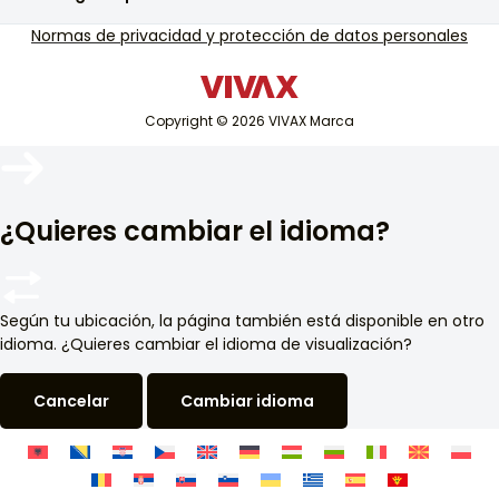
Soporte de servicio de garantía
televisión y audio
Normas de privacidad y protección de datos personales
Soporte de servicio fuera de garantía
Pequeños electrodomésticos
Catálogos
tecnología blanca
Blog y noticias
Copyright © 2026 VIVAX Marca
Aire acondicionado
Dispositivos inteligentes
Archivo
¿Quieres cambiar el idioma?
Según tu ubicación, la página también está disponible en otro
idioma. ¿Quieres cambiar el idioma de visualización?
Cancelar
Cambiar idioma