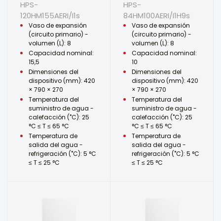
HPS-
HPS-
120HM155AERI/I1s
84HM100AERI/I1H9s
Vaso de expansión
Vaso de expansión
(circuito primario) -
(circuito primario) -
volumen (L): 8
volumen (L): 8
Capacidad nominal:
Capacidad nominal:
15,5
10
Dimensiones del
Dimensiones del
dispositivo (mm): 420
dispositivo (mm): 420
× 790 × 270
× 790 × 270
Temperatura del
Temperatura del
suministro de agua -
suministro de agua -
calefacción (˚C): 25
calefacción (˚C): 25
°C ≤ T ≤ 65 °C
°C ≤ T ≤ 65 °C
Temperatura de
Temperatura de
salida del agua -
salida del agua -
refrigeración (˚C): 5 °C
refrigeración (˚C): 5 °C
≤ T ≤ 25 °C
≤ T ≤ 25 °C