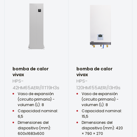
bomba de calor
bomba de calor
vivax
vivax
HPS-
HPS-
42HM65AERI/I1T19H3s
120HM155AERI/I3H9s
Vaso de expansión
Vaso de expansión
(circuito primario) -
(circuito primario) -
volumen (L): 8
volumen (L): 8
Capacidad nominal:
Capacidad nominal:
6,5
15,5
Dimensiones del
Dimensiones del
dispositivo (mm):
dispositivo (mm): 420
600x1683x600
× 790 × 270