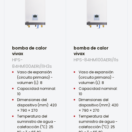
bomba de calor
bomba de calor
vivax
vivax
HPS-
HPS-84HM100AERI/I1s
84HM100AERI/I1H3s
Vaso de expansión
Vaso de expansión
(circuito primario) -
(circuito primario) -
volumen (L): 8
volumen (L): 8
Capacidad nominal:
Capacidad nominal:
10
10
Dimensiones del
Dimensiones del
dispositivo (mm): 420
dispositivo (mm): 420
× 790 × 270
× 790 × 270
Temperatura del
Temperatura del
suministro de agua -
suministro de agua -
calefacción (˚C): 25
calefacción (˚C): 25