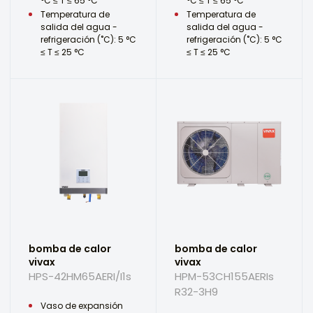
°C ≤ T ≤ 65 °C
°C ≤ T ≤ 65 °C
Temperatura de
Temperatura de
salida del agua -
salida del agua -
refrigeración (˚C): 5 °C
refrigeración (˚C): 5 °C
≤ T ≤ 25 °C
≤ T ≤ 25 °C
bomba de calor
bomba de calor
vivax
vivax
HPS-42HM65AERI/I1s
HPM-53CH155AERIs
R32-3H9
Vaso de expansión