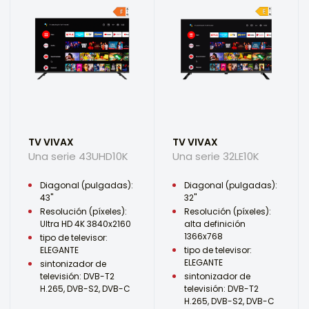
TV VIVAX
TV VIVAX
Una serie 43UHD10K
Una serie 32LE10K
Diagonal (pulgadas):
Diagonal (pulgadas):
43"
32"
Resolución (píxeles):
Resolución (píxeles):
Ultra HD 4K 3840x2160
alta definición
1366x768
tipo de televisor:
ELEGANTE
tipo de televisor:
ELEGANTE
sintonizador de
televisión: DVB-T2
sintonizador de
H.265, DVB-S2, DVB-C
televisión: DVB-T2
H.265, DVB-S2, DVB-C