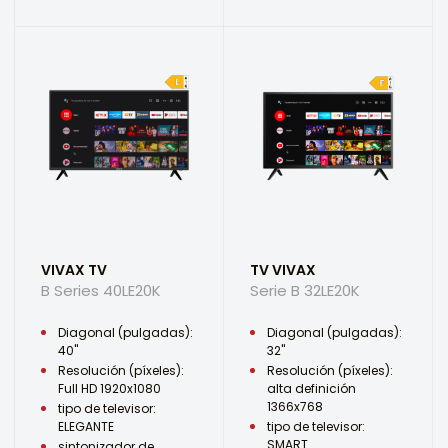
VIVAX TV
TV VIVAX
B Series 40LE20K
Serie B 32LE20K
Diagonal (pulgadas):
Diagonal (pulgadas):
40"
32"
Resolución (píxeles):
Resolución (píxeles):
Full HD 1920x1080
alta definición
1366x768
tipo de televisor:
ELEGANTE
tipo de televisor:
SMART
sintonizador de