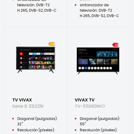
televisión: DVB-T2
sintonizador de
H.265, DVB-S2, DVB-C
televisión: DVB-T2
H.265, DVB-S2, DVB-C
TV VIVAX
VIVAX TV
Serie B 32LE21K
TV-55S60WO
Diagonal (pulgadas):
Diagonal (pulgadas):
32"
55"
Resolución (píxeles):
Resolución (píxeles):