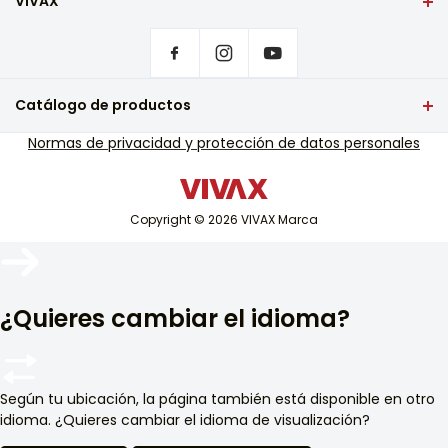
VIVAX
Portada
Configuración de privacidad
¿Dónde comprar productos VIVAX?
Preguntas frecuentes
Catálogo de productos
Soporte de servicio de garantía
televisión y audio
Normas de privacidad y protección de datos personales
Soporte de servicio fuera de garantía
Pequeños electrodomésticos
Catálogos
tecnología blanca
Blog y noticias
Copyright © 2026 VIVAX Marca
Aire acondicionado
Dispositivos inteligentes
Archivo
¿Quieres cambiar el idioma?
Según tu ubicación, la página también está disponible en otro
idioma. ¿Quieres cambiar el idioma de visualización?