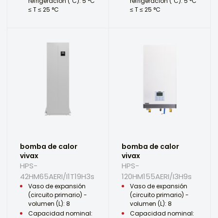
refrigeración (˚C): 5 °C
refrigeración (˚C): 5 °C
≤ T ≤ 25 °C
≤ T ≤ 25 °C
bomba de calor
bomba de calor
vivax
vivax
HPS-
HPS-
42HM65AERI/I1T19H3s
120HM155AERI/I3H9s
Vaso de expansión
Vaso de expansión
(circuito primario) -
(circuito primario) -
volumen (L): 8
volumen (L): 8
Capacidad nominal:
Capacidad nominal: