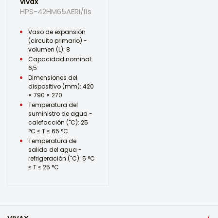
vivax
HPS-42HM65AERI/I1s
Vaso de expansión
(circuito primario) -
volumen (L): 8
Capacidad nominal:
6,5
Dimensiones del
dispositivo (mm): 420
× 790 × 270
Temperatura del
suministro de agua -
calefacción (˚C): 25
°C ≤ T ≤ 65 °C
Temperatura de
salida del agua -
refrigeración (˚C): 5 °C
≤ T ≤ 25 °C