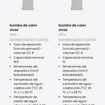
bomba de calor
bomba de calor
vivax
vivax
HPS-
HPS-
120HM155AERI/IT241H3s
84HM100AERI/IT241H3s
Vaso de expansión
Vaso de expansión
(circuito primario) -
(circuito primario) -
volumen (L): 8
volumen (L): 8
Capacidad nominal:
Capacidad nominal:
15,5
10
Dimensiones del
Dimensiones del
dispositivo (mm):
dispositivo (mm):
600x1943x600
600x1943x600
Temperatura del
Temperatura del
suministro de agua -
suministro de agua -
calefacción (˚C): 25
calefacción (˚C): 25
°C ≤ T ≤ 65 °C
°C ≤ T ≤ 65 °C
Temperatura de
Temperatura de
salida del agua -
salida del agua -