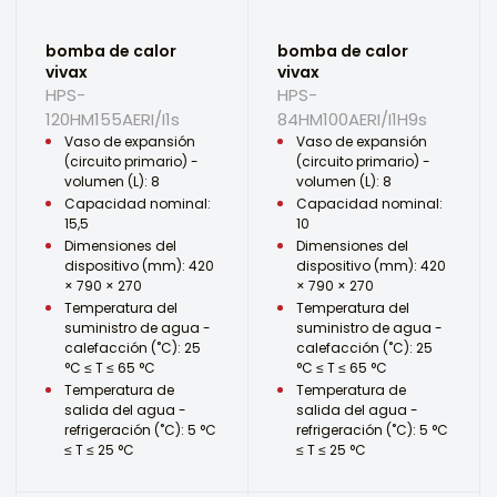
bomba de calor
bomba de calor
vivax
vivax
HPS-
HPS-
120HM155AERI/I1s
84HM100AERI/I1H9s
Vaso de expansión
Vaso de expansión
(circuito primario) -
(circuito primario) -
volumen (L): 8
volumen (L): 8
Capacidad nominal:
Capacidad nominal:
15,5
10
Dimensiones del
Dimensiones del
dispositivo (mm): 420
dispositivo (mm): 420
× 790 × 270
× 790 × 270
Temperatura del
Temperatura del
suministro de agua -
suministro de agua -
calefacción (˚C): 25
calefacción (˚C): 25
°C ≤ T ≤ 65 °C
°C ≤ T ≤ 65 °C
Temperatura de
Temperatura de
salida del agua -
salida del agua -
refrigeración (˚C): 5 °C
refrigeración (˚C): 5 °C
≤ T ≤ 25 °C
≤ T ≤ 25 °C