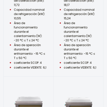
de calefacción (kW):
de calefacción (kW):
11,72
18,17
Capacidad nominal
Capacidad nominal
de refrigeración (kW):
de refrigeración (kW):
10,55
15,24
Área de
Área de
funcionamiento
funcionamiento
durante el
durante el
calentamiento (W):
calentamiento (W):
-20 °C ≤ T ≤ 24 °C
-20 °C ≤ T ≤ 24 °C
Área de operación
Área de operación
durante el
durante el
enfriamiento: -15 °C ≤
enfriamiento: -15 °C ≤
T ≤ 50 °C
T ≤ 50 °C
coeficiente SCOP: 4
coeficiente SCOP: 4
coeficiente VIDENTE: 6,1
coeficiente VIDENTE: 6,1