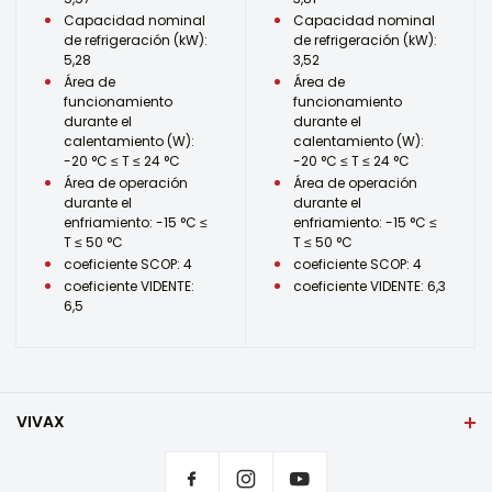
Capacidad nominal
Capacidad nominal
de refrigeración (kW):
de refrigeración (kW):
5,28
3,52
Área de
Área de
funcionamiento
funcionamiento
durante el
durante el
calentamiento (W):
calentamiento (W):
-20 °C ≤ T ≤ 24 °C
-20 °C ≤ T ≤ 24 °C
Área de operación
Área de operación
durante el
durante el
enfriamiento: -15 °C ≤
enfriamiento: -15 °C ≤
T ≤ 50 °C
T ≤ 50 °C
coeficiente SCOP: 4
coeficiente SCOP: 4
coeficiente VIDENTE:
coeficiente VIDENTE: 6,3
6,5
VIVAX
Portada
Configuración de privacidad