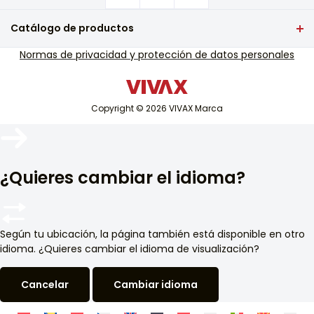
¿Dónde comprar productos VIVAX?
Preguntas frecuentes
Catálogo de productos
Soporte de servicio de garantía
televisión y audio
Normas de privacidad y protección de datos personales
Soporte de servicio fuera de garantía
Pequeños electrodomésticos
Catálogos
tecnología blanca
Blog y noticias
Copyright © 2026 VIVAX Marca
Aire acondicionado
Dispositivos inteligentes
Archivo
¿Quieres cambiar el idioma?
Según tu ubicación, la página también está disponible en otro
idioma. ¿Quieres cambiar el idioma de visualización?
Cancelar
Cambiar idioma