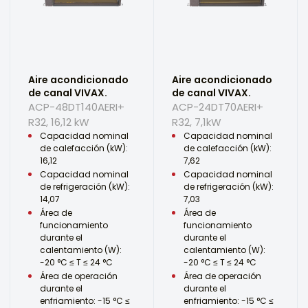
Aire acondicionado
Aire acondicionado
de canal VIVAX.
de canal VIVAX.
ACP-48DT140AERI+
ACP-24DT70AERI+
R32, 16,12 kW
R32, 7,1kW
Capacidad nominal
Capacidad nominal
de calefacción (kW):
de calefacción (kW):
16,12
7,62
Capacidad nominal
Capacidad nominal
de refrigeración (kW):
de refrigeración (kW):
14,07
7,03
Área de
Área de
funcionamiento
funcionamiento
durante el
durante el
calentamiento (W):
calentamiento (W):
-20 °C ≤ T ≤ 24 °C
-20 °C ≤ T ≤ 24 °C
Área de operación
Área de operación
durante el
durante el
enfriamiento: -15 °C ≤
enfriamiento: -15 °C ≤