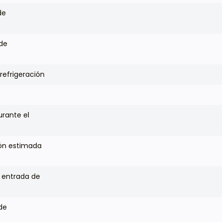
de
de
refrigeración
urante el
ión estimada
 entrada de
de