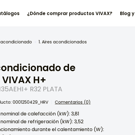
tálogos
¿Dónde comprar productos VIVAX?
Blog y
e acondicionado
1. Aires acondicionados
condicionado de
 VIVAX H+
35AEHI+ R32 PLATA
ducto: 0001250429_HRV
Comentarios (0)
nominal de calefacción (kW): 3,81
nominal de refrigeración (kW): 3,52
ncionamiento durante el calentamiento (W):