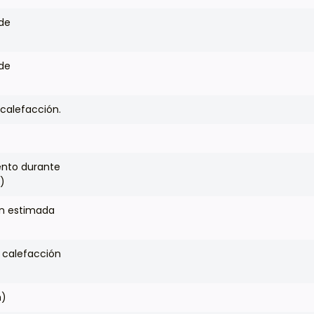
de
de
calefacción.
ento durante
)
ón estimada
 calefacción
h)