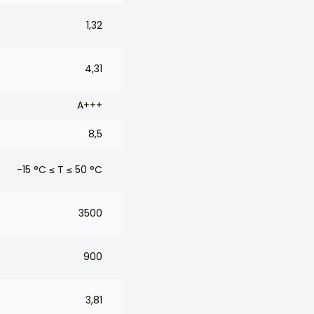
1,32
4,31
A+++
8,5
-15 °C ≤ T ≤ 50 °C
3500
900
3,81