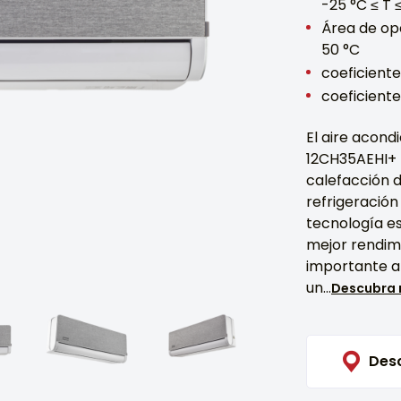
-25 °C ≤ T 
Área de ope
50 °C
coeficiente
coeficiente
El aire acon
12CH35AEHI+ 
calefacción d
refrigeración
tecnología es
mejor rendim
importante a
un...
Descubra
Des