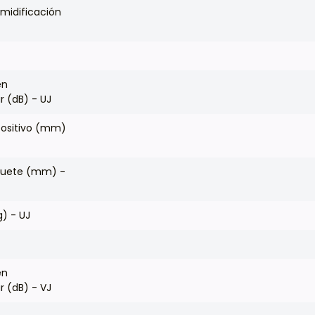
midificación
en
 (dB) - UJ
positivo (mm)
quete (mm) -
g) - UJ
en
 (dB) - VJ