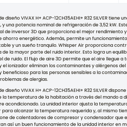
 de diseño VIVAX H+ ACP-12CH35AEHI+ R32 SILVER tiene u
W, y una potencia nominal de refrigeración de 3,52 kW. E
al de inversor 3D que proporciona el mejor rendimiento 
 ahorro energético. Además, permite un funcionamiento 
le y un sueño tranquilo. Whisper Air proporciona control 
a de la mayor parte del ruido interior. Esto logra un equilib
l de ruido. El flujo de aire 3D permite que el aire llegue a 
o y el ionizador eliminan los contaminantes y alérgenos del
uy beneficioso para las personas sensibles a la contaminac
roblemas de alergias.
de diseño VIVAX H+ ACP-12CH35AEHI+ R32 SILVER dispone de 
e la temperatura de la habitación a través del mando a d
ire acondicionado. La unidad interior ajusta la temperatur
r para alcanzar la temperatura requerida y, al mismo tie
spone de calentadores de compresor y condensador que e
an así un buen funcionamiento de la unidad interior en m