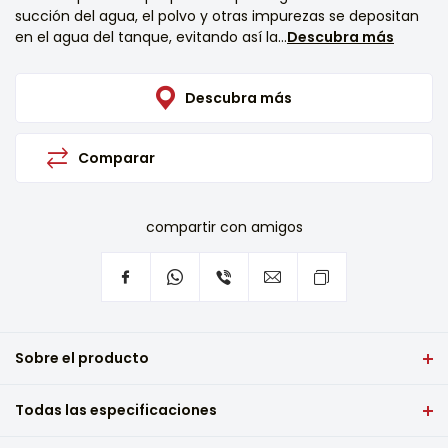
succión del agua, el polvo y otras impurezas se depositan
en el agua del tanque, evitando así la...
Descubra más
Descubra más
Comparar
compartir con amigos
Sobre el producto
La aspiradora VIVAX VCW-2002B B2 es una aspiradora cuya
Todas las especificaciones
principal ventaja es la posibilidad de funcionar de dos
maneras: con la ayuda de un filtro de agua, pero también