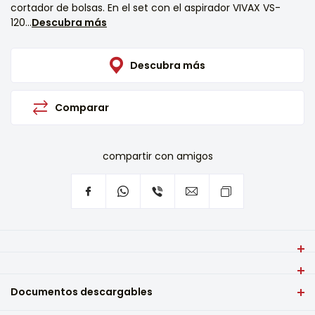
cortador de bolsas. En el set con el aspirador VIVAX VS-
120...
Descubra más
Descubra más
Comparar
compartir con amigos
El aspirador VIVAX VS-120 es elegante y ocupa muy poco
espacio.
Potencia (W)
Con un potente motor de 110 W, garantiza un
Documentos descargables
120
funcionamiento fiable y deja los alimentos frescos y