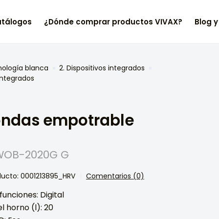
tálogos
¿Dónde comprar productos VIVAX?
Blog y
nología blanca
2. Dispositivos integrados
integrados
ondas empotrable
WOB-2020G G
ducto: 0001213895_HRV
Comentarios (0)
funciones: Digital
 horno (l): 20