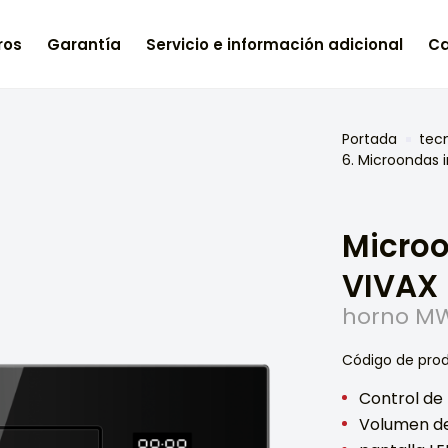
ros
Garantía
Servicio e información adicional
Ca
Portada
tec
6. Microondas 
Micro
VIVAX
horno M
Código de pro
Control de 
Volumen del