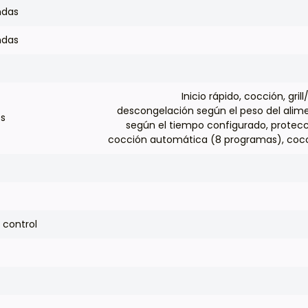
ndas
ndas
Inicio rápido, cocción, gr
descongelación según el peso del alim
es
según el tiempo configurado, protecc
cocción automática (8 programas), cocc
 control