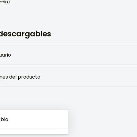
(min)
descargables
uario
ones del producto