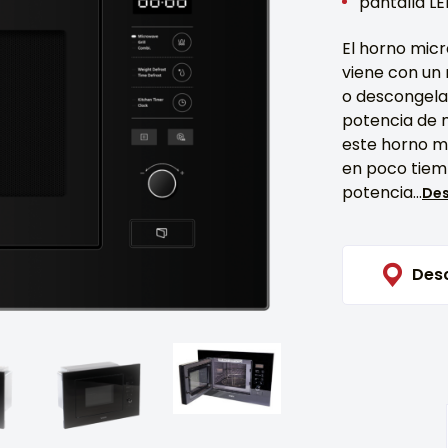
pantalla LE
El horno mi
viene con un
o descongela
potencia de m
este horno m
en poco tiemp
potencia...
De
Des