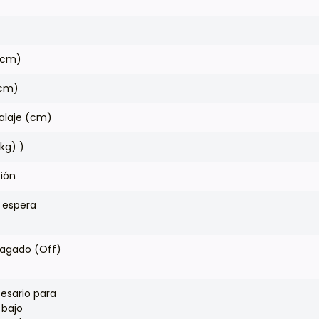
(cm)
(cm)
alaje (cm)
(kg) )
ión
 espera
agado (Off)
sario para
 bajo