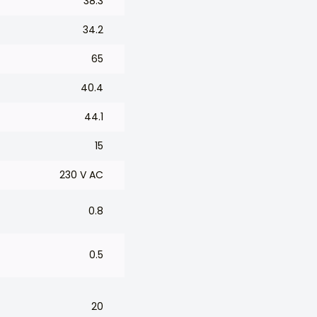
38.3
34.2
65
40.4
44.1
15
230 V AC
0.8
0.5
20