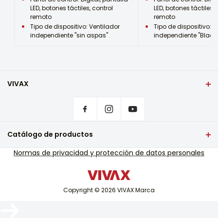
Ruido (dB)
LED, botones táctiles, control
LED, botones táctiles, 
Su correo electrónico se
59,0
remoto
remoto
utilizará únicamente con el fin
Tipo de dispositivo: Ventilador
Tipo de dispositivo: V
de responder a su comentario.
Color
independiente "sin aspas"
independiente "Bladel
Blanco
Alternative:
Material
Plástico
VIVAX
ancho (cm)
27,0
Portada
Configuración de privacidad
¿Dónde comprar productos VIVAX?
altura (cm)
Preguntas frecuentes
112,0
Catálogo de productos
Soporte de servicio de garantía
Profundidad (cm)
televisión y audio
Normas de privacidad y protección de datos personales
Soporte de servicio fuera de garantía
27,0
Pequeños electrodomésticos
Catálogos
Ancho del paquete (cm)
tecnología blanca
Blog y noticias
44,0
Copyright © 2026 VIVAX Marca
Aire acondicionado
Dispositivos inteligentes
Altura del paquete (cm)