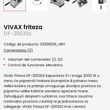
VIVAX friteza
DF-2003SS
Código de producto: 02356539_HRV
Comentarios (0)
Volumen del contenedor (l): 3,0
Control de funciones: Mecánico
VIVAX friteza DF-2003SS kapaciteta 3 l i snage 2000 W u
trenu će pripremiti hrskave krumpiriće ili pohano meso.
Velika košara za prženje omogućuje dovoljno prostora za
pripremu velike količine savršeno ispečene hrane.
Zahvaljujući sklopivim ručkama, ova friteza zauzima
minimalno prostora u kuhinji te je jednostavna za
odlaganje. VIVAX friteza DF-2003SS ima i okretni