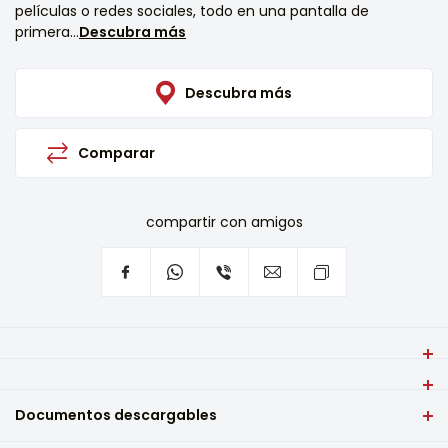
películas o redes sociales, todo en una pantalla de
primera...
Descubra más
Descubra más
Comparar
compartir con amigos
VIVAX QLED Q Series 55Q10C AndroidTV es la nueva serie de
televisores inteligentes VIVAX QLED de gama alta
Diagonal (pulgadas)
Documentos descargables
compatible con el sistema Android 11. La conectividad Wi-Fi
55"
o Bluetooth te permite cambiar tu visión del mundo en