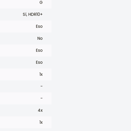
G
Sí, HDR10+
Eso
No
Eso
Eso
1x
-
-
4x
1x