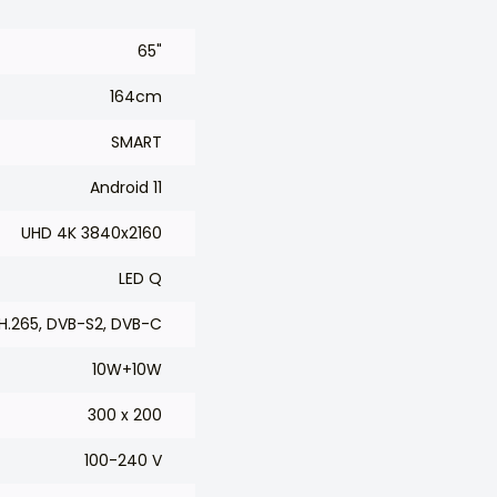
65"
164cm
SMART
Android 11
UHD 4K 3840x2160
LED Q
H.265, DVB-S2, DVB-C
10W+10W
300 x 200
100-240 V