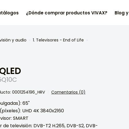
tálogos
¿Dónde comprar productos VIVAX?
Blog y
visión y audio
1. Televisores - End of Life
 QLED
65Q10C
ducto: 0001254196_HRV
Comentarios (0)
ulgadas): 65"
 (píxeles): UHD 4K 3840x2160
evisor: SMART
r de televisión: DVB-T2 H.265, DVB-S2, DVB-