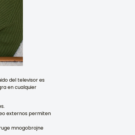
do del televisor es
gra en cualquier
s.
ideo externos permiten
e druge mnogobrojne