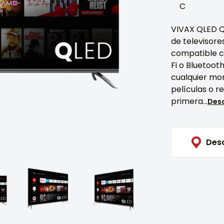
C
VIVAX QLED Q
de televisore
compatible co
Fi o Bluetoot
cualquier mom
películas o r
primera...
Des
Des