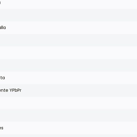
a
lla
ta
nte YPbPr
es