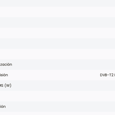
ización
isión
DVB-T2 
MS (W)
ión