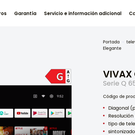
ros
Garantía
Servicio e información adicional
Ca
Portada
tele
Elegante
VIVAX
Serie Q 
Código de pro
Diagonal (p
Resolución
tipo de tel
sintonizado