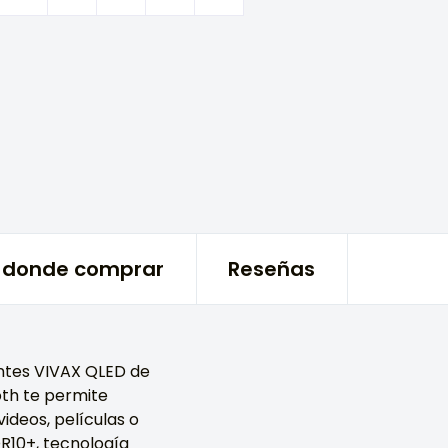
donde comprar
Reseñas
entes VIVAX QLED de
oth te permite
ideos, películas o
DR10+, tecnología