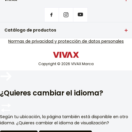
Portada
Configuración de privacidad
¿Dónde comprar productos VIVAX?
Preguntas frecuentes
Catálogo de productos
Soporte de servicio de garantía
televisión y audio
Normas de privacidad y protección de datos personales
Soporte de servicio fuera de garantía
Pequeños electrodomésticos
Catálogos
tecnología blanca
Blog y noticias
Copyright © 2026 VIVAX Marca
Aire acondicionado
Dispositivos inteligentes
Archivo
¿Quieres cambiar el idioma?
Según tu ubicación, la página también está disponible en otro
idioma. ¿Quieres cambiar el idioma de visualización?