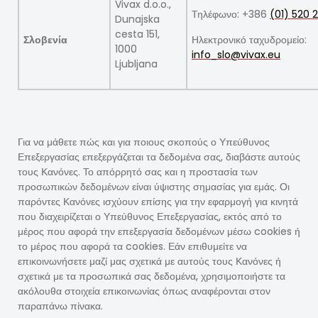
Vivax d.o.o.,
Τηλέφωνο: +386
(01) 520 
Dunajska
cesta 151,
Σλοβενία
Ηλεκτρονικό ταχυδρομείο:
1000
info_slo@vivax.eu
Ljubljana
Για να μάθετε πώς και για ποιους σκοπούς ο Υπεύθυνος
Επεξεργασίας επεξεργάζεται τα δεδομένα σας, διαβάστε αυτούς
τους Κανόνες. Το απόρρητό σας και η προστασία των
προσωπικών δεδομένων είναι ύψιστης σημασίας για εμάς. Οι
παρόντες Κανόνες ισχύουν επίσης για την εφαρμογή για κινητά
που διαχειρίζεται ο Υπεύθυνος Επεξεργασίας, εκτός από το
μέρος που αφορά την επεξεργασία δεδομένων μέσω cookies ή
το μέρος που αφορά τα cookies. Εάν επιθυμείτε να
επικοινωνήσετε μαζί μας σχετικά με αυτούς τους Κανόνες ή
σχετικά με τα προσωπικά σας δεδομένα, χρησιμοποιήστε τα
ακόλουθα στοιχεία επικοινωνίας όπως αναφέρονται στον
παραπάνω πίνακα.