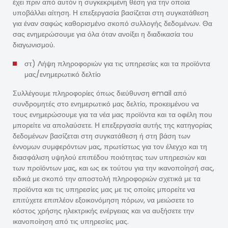
έχει πριν από αυτόν η συγκεκριμένη θέση για την οποία
υποβάλλει αίτηση. Η επεξεργασία βασίζεται στη συγκατάθεση
για έναν σαφώς καθορισμένο σκοπό συλλογής δεδομένων. Θα
σας ενημερώσουμε για όλα όταν ανοίξει η διαδικασία του
διαγωνισμού.
στ) Λήψη πληροφοριών για τις υπηρεσίες και τα προϊόντα
μας/ενημερωτικό δελτίο
Συλλέγουμε πληροφορίες όπως διεύθυνση email από
συνδρομητές στο ενημερωτικό μας δελτίο, προκειμένου να
τους ενημερώσουμε για τα νέα μας προϊόντα και τα οφέλη που
μπορείτε να απολαύσετε. Η επεξεργασία αυτής της κατηγορίας
δεδομένων βασίζεται στη συγκατάθεση ή στη βάση των
έννομων συμφερόντων μας, πρωτίστως για τον έλεγχο και τη
διασφάλιση υψηλού επιπέδου ποιότητας των υπηρεσιών και
των προϊόντων μας, και ως εκ τούτου για την ικανοποίησή σας,
ειδικά με σκοπό την αποστολή πληροφοριών σχετικά με τα
προϊόντα και τις υπηρεσίες μας με τις οποίες μπορείτε να
επιτύχετε επιπλέον εξοικονόμηση πόρων, να μειώσετε το
κόστος χρήσης ηλεκτρικής ενέργειας και να αυξήσετε την
ικανοποίηση από τις υπηρεσίες μας.