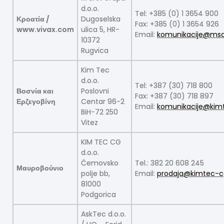
d.o.o.
Tel: +385 (0) 1 3654 900
Κροατία /
Dugoselska
Fax: +385 (0) 1 3654 926
www.vivax.com
ulica 5, HR-
Email:
komunikacije@msa
10372
Rugvica
Kim Tec
d.o.o.
Tel: +387 (30) 718 800
Βοσνία και
Poslovni
Fax: +387 (30) 718 897
Ερζεγοβίνη
Centar 96-2
Email:
komunikacije@kim
BiH-72 250
Vitez
KIM TEC CG
d.o.o.
Ćemovsko
Tel.: 382 20 608 245
Μαυροβούνιο
polje bb,
Email:
prodaja@kimtec-
81000
Podgorica
AskTec d.o.o.