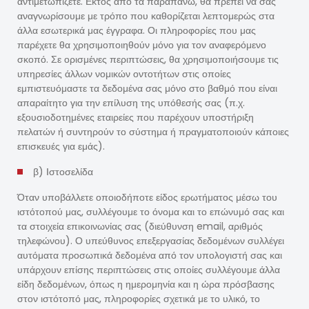
αντιμετωπίζετε. Εκτός από τα παραπάνω, θα πρέπει να σας
αναγνωρίσουμε με τρόπο που καθορίζεται λεπτομερώς στα
άλλα εσωτερικά μας έγγραφα. Οι πληροφορίες που μας
παρέχετε θα χρησιμοποιηθούν μόνο για τον αναφερόμενο
σκοπό. Σε ορισμένες περιπτώσεις, θα χρησιμοποιήσουμε τις
υπηρεσίες άλλων νομικών οντοτήτων στις οποίες
εμπιστευόμαστε τα δεδομένα σας μόνο στο βαθμό που είναι
απαραίτητο για την επίλυση της υπόθεσής σας (π.χ.
εξουσιοδοτημένες εταιρείες που παρέχουν υποστήριξη
πελατών ή συντηρούν το σύστημα ή πραγματοποιούν κάποιες
επισκευές για εμάς).
β) Ιστοσελίδα
Όταν υποβάλλετε οποιοδήποτε είδος ερωτήματος μέσω του
ιστότοπού μας, συλλέγουμε το όνομα και το επώνυμό σας και
τα στοιχεία επικοινωνίας σας (διεύθυνση email, αριθμός
τηλεφώνου). Ο υπεύθυνος επεξεργασίας δεδομένων συλλέγει
αυτόματα προσωπικά δεδομένα από τον υπολογιστή σας και
υπάρχουν επίσης περιπτώσεις στις οποίες συλλέγουμε άλλα
είδη δεδομένων, όπως η ημερομηνία και η ώρα πρόσβασης
στον ιστότοπό μας, πληροφορίες σχετικά με το υλικό, το