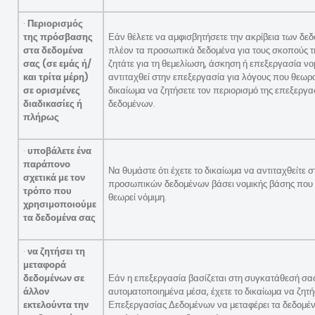
·
Περιορισμός
της πρόσβασης
Εάν θέλετε να αμφισβητήσετε την ακρίβεια των δε
στα δεδομένα
πλέον τα προσωπικά δεδομένα για τους σκοπούς τ
σας (σε εμάς ή/
ζητάτε για τη θεμελίωση, άσκηση ή επεξεργασία ν
και τρίτα μέρη)
αντιταχθεί στην επεξεργασία για λόγους που θεωρο
σε ορισμένες
δικαίωμα να ζητήσετε τον περιορισμό της επεξερ
διαδικασίες ή
δεδομένων.
πλήρως
·
υποβάλετε ένα
παράπονο
Να θυμάστε ότι έχετε το δικαίωμα να αντιταχθείτε 
σχετικά με τον
προσωπικών δεδομένων βάσει νομικής βάσης που 
τρόπο που
θεωρεί νόμιμη.
χρησιμοποιούμε
τα δεδομένα σας
·
να ζητήσει τη
μεταφορά
δεδομένων σε
Εάν η επεξεργασία βασίζεται στη συγκατάθεσή σας
άλλον
αυτοματοποιημένα μέσα, έχετε το δικαίωμα να ζητ
εκτελούντα την
Επεξεργασίας Δεδομένων να μεταφέρει τα δεδομέ