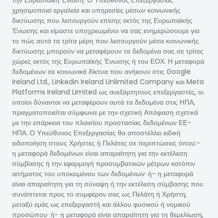
την Ευρωπαϊκή Ένωση. Ο Υπεύθυνος Επεξεργασίας
χρησιμοποιεί εργαλεία και υπηρεσίες μέσων κοινωνικής
δικτύωσης που λειτουργούν επίσης εκτός της Ευρωπαϊκής
Ένωσης και είμαστε υποχρεωμένοι να σας ενημερώσουμε για
το πώς αυτά τα τρίτα μέρη που λειτουργούν μέσα κοινωνικής
δικτύωσης μπορούν να μεταφέρουν τα δεδομένα σας σε τρίτες
χώρες εκτός της Ευρωπαϊκής Ένωσης ή του ΕΟΧ. Η μεταφορά
δεδομένων σε κοινωνικά δίκτυα που ανήκουν στις Google
Ireland Ltd., Linkedin Ireland Unlimited Company και Meta
Platforms Ireland Limited ως ανεξάρτητους επεξεργαστές, οι
οποίοι δύνανται να μεταφέρουν αυτά τα δεδομένα στις ΗΠΑ,
πραγματοποιείται σύμφωνα με την σχετική Απόφαση σχετικά
με την επάρκεια του πλαισίου προστασίας δεδομένων ΕΕ-
ΗΠΑ. Ο Υπεύθυνος Επεξεργασίας θα αποστέλλει ειδική
ειδοποίηση στους Χρήστες ή Πελάτες σε περιπτώσεις όπου:-
η μεταφορά δεδομένων είναι απαραίτητη για την εκτέλεση
σύμβασης ή την εφαρμογή προσυμβατικών μέτρων κατόπιν
αιτήματος του υποκειμένου των δεδομένων· ή- ​​η μεταφορά
είναι απαραίτητη για τη σύναψη ή την εκτέλεση σύμβασης που
συνάπτεται προς το συμφέρον σας ως Πελάτη ή Χρήστη,
μεταξύ εμάς ως επεξεργαστή και άλλου φυσικού ή νομικού
προσώπου· ή- η μεταφορά είναι απαραίτητη για τη θεμελίωση,