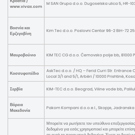
Κροατία /
M SAN Grupa d.o.o. Dugoselska ulica 5, HR-1
www.vivax.com
Βοσνία και
Kim Tec d.o.o. Poslovni Centar 96-2 BiH-72 25
Ερζεγοβίνη
Μαυροβούνιο
KIM TEC CG d.o.o. Ćemovsko polje bb, 81000
AskTec d.o.o. / HQ – Ferid Curri Str. Entrance C
Κοσσυφοπέδιο
Local 3/1 and 5/1, Arbëri / 10000 Prishtinë, Kos
Σερβία
KIM-TEC d.o.o. Beograd, Viline vode bb, Palilu
Βόρεια
Pakom Kompani d.o.o.e.l., Skopje, Jadranska 
Μακεδονία
Μπορείτε να ρωτήσετε τον υπεύθυνο επεξεργασία
δεδομένα για εσάς χρησιμοποιεί και μπορείτε επί
σε αυτά τα προσωπικά δεδομένα. Έχετε το δικαίωμ