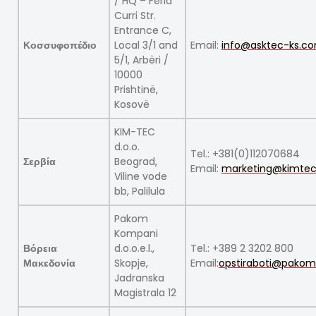
/ HQ – Ferid
Curri Str.
Entrance C,
Κοσσυφοπέδιο
Local 3/1 and
Email:
info@asktec-ks.c
5/1, Arbëri /
10000
Prishtinë,
Kosovë
KIM-TEC
d.o.o.
Tel.: +381(0)112070684
Σερβία
Beograd,
Email:
marketing@kimtec
Viline vode
bb, Palilula
Pakom
Kompani
Βόρεια
d.o.o.e.l.,
Tel.: +389 2 3202 800
Μακεδονία
Skopje,
Email:
opstiraboti@pako
Jadranska
Magistrala 12