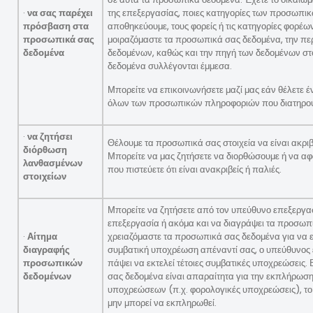
·
να σας παρέχει
της επεξεργασίας, ποιες κατηγορίες των προσωπι
πρόσβαση στα
αποθηκεύουμε, τους φορείς ή τις κατηγορίες φορέων
προσωπικά σας
μοιραζόμαστε τα προσωπικά σας δεδομένα, την πε
δεδομένα
δεδομένων, καθώς και την πηγή των δεδομένων στ
δεδομένα συλλέγονται έμμεσα.
Μπορείτε να επικοινωνήσετε μαζί μας εάν θέλετε 
όλων των προσωπικών πληροφοριών που διατηρού
·
να ζητήσει
Θέλουμε τα προσωπικά σας στοιχεία να είναι ακρι
διόρθωση
Μπορείτε να μας ζητήσετε να διορθώσουμε ή να α
λανθασμένων
που πιστεύετε ότι είναι ανακριβείς ή παλιές.
στοιχείων
Μπορείτε να ζητήσετε από τον υπεύθυνο επεξεργασ
επεξεργασία ή ακόμα και να διαγράψει τα προσωπ
·
Αίτημα
χρειαζόμαστε τα προσωπικά σας δεδομένα για να
διαγραφής
συμβατική υποχρέωση απέναντί ​​σας, ο υπεύθυνος
προσωπικών
πάψει να εκτελεί τέτοιες συμβατικές υποχρεώσεις.
δεδομένων
σας δεδομένα είναι απαραίτητα για την εκπλήρωσ
υποχρεώσεων (π.χ. φορολογικές υποχρεώσεις), το 
μην μπορεί να εκπληρωθεί.