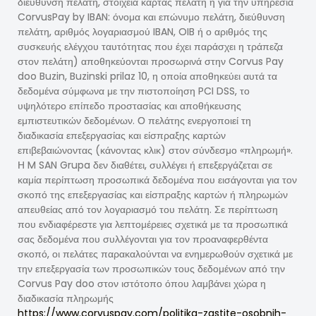
διεύθυνση πελάτη, στοιχεία κάρτας πελάτη ή για την υπηρεσία
CorvusPay by IBAN: όνομα και επώνυμο πελάτη, διεύθυνση
πελάτη, αριθμός λογαριασμού IBAN, OIB ή ο αριθμός της
συσκευής ελέγχου ταυτότητας που έχει παράσχει η τράπεζα
στον πελάτη) αποθηκεύονται προσωρινά στην Corvus Pay
doo Buzin, Buzinski prilaz 10, η οποία αποθηκεύει αυτά τα
δεδομένα σύμφωνα με την πιστοποίηση PCI DSS, το
υψηλότερο επίπεδο προστασίας και αποθήκευσης
εμπιστευτικών δεδομένων. Ο πελάτης ενεργοποιεί τη
διαδικασία επεξεργασίας και είσπραξης καρτών
επιβεβαιώνοντας (κάνοντας κλικ) στον σύνδεσμο «πληρωμή».
Η M SAN Grupa δεν διαθέτει, συλλέγει ή επεξεργάζεται σε
καμία περίπτωση προσωπικά δεδομένα που εισάγονται για τον
σκοπό της επεξεργασίας και είσπραξης καρτών ή πληρωμών
απευθείας από τον λογαριασμό του πελάτη. Σε περίπτωση
που ενδιαφέρεστε για λεπτομέρειες σχετικά με τα προσωπικά
σας δεδομένα που συλλέγονται για τον προαναφερθέντα
σκοπό, οι πελάτες παρακαλούνται να ενημερωθούν σχετικά με
την επεξεργασία των προσωπικών τους δεδομένων από την
Corvus Pay doo στον ιστότοπο όπου λαμβάνει χώρα η
διαδικασία πληρωμής
https://www.corvuspay.com/politika-zastite-osobnih-