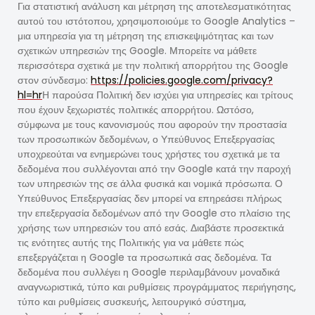
Για στατιστική ανάλυση και μέτρηση της αποτελεσματικότητας
αυτού του ιστότοπου, χρησιμοποιούμε το Google Analytics –
μια υπηρεσία για τη μέτρηση της επισκεψιμότητας και των
σχετικών υπηρεσιών της Google. Μπορείτε να μάθετε
περισσότερα σχετικά με την πολιτική απορρήτου της Google
στον σύνδεσμο:
https://policies.google.com/privacy?
hl=hr
Η παρούσα Πολιτική δεν ισχύει για υπηρεσίες και τρίτους
που έχουν ξεχωριστές πολιτικές απορρήτου. Ωστόσο,
σύμφωνα με τους κανονισμούς που αφορούν την προστασία
των προσωπικών δεδομένων, ο Υπεύθυνος Επεξεργασίας
υποχρεούται να ενημερώνει τους χρήστες του σχετικά με τα
δεδομένα που συλλέγονται από την Google κατά την παροχή
των υπηρεσιών της σε άλλα φυσικά και νομικά πρόσωπα. Ο
Υπεύθυνος Επεξεργασίας δεν μπορεί να επηρεάσει πλήρως
την επεξεργασία δεδομένων από την Google στο πλαίσιο της
χρήσης των υπηρεσιών του από εσάς. Διαβάστε προσεκτικά
τις ενότητες αυτής της Πολιτικής για να μάθετε πώς
επεξεργάζεται η Google τα προσωπικά σας δεδομένα. Τα
δεδομένα που συλλέγει η Google περιλαμβάνουν μοναδικά
αναγνωριστικά, τύπο και ρυθμίσεις προγράμματος περιήγησης,
τύπο και ρυθμίσεις συσκευής, λειτουργικό σύστημα,