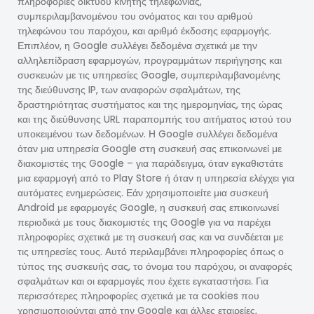
πληροφορίες δικτύου κινητής τηλεφωνίας,
συμπεριλαμβανομένου του ονόματος και του αριθμού
τηλεφώνου του παρόχου, και αριθμό έκδοσης εφαρμογής.
Επιπλέον, η Google συλλέγει δεδομένα σχετικά με την
αλληλεπίδραση εφαρμογών, προγραμμάτων περιήγησης και
συσκευών με τις υπηρεσίες Google, συμπεριλαμβανομένης
της διεύθυνσης IP, των αναφορών σφαλμάτων, της
δραστηριότητας συστήματος και της ημερομηνίας, της ώρας
και της διεύθυνσης URL παραπομπής του αιτήματος ιστού του
υποκειμένου των δεδομένων. Η Google συλλέγει δεδομένα
όταν μια υπηρεσία Google στη συσκευή σας επικοινωνεί με
διακομιστές της Google – για παράδειγμα, όταν εγκαθιστάτε
μια εφαρμογή από το Play Store ή όταν η υπηρεσία ελέγχει για
αυτόματες ενημερώσεις. Εάν χρησιμοποιείτε μια συσκευή
Android με εφαρμογές Google, η συσκευή σας επικοινωνεί
περιοδικά με τους διακομιστές της Google για να παρέχει
πληροφορίες σχετικά με τη συσκευή σας και να συνδέεται με
τις υπηρεσίες τους. Αυτό περιλαμβάνει πληροφορίες όπως ο
τύπος της συσκευής σας, το όνομα του παρόχου, οι αναφορές
σφαλμάτων και οι εφαρμογές που έχετε εγκαταστήσει. Για
περισσότερες πληροφορίες σχετικά με τα cookies που
χρησιμοποιούνται από την Google και άλλες εταιρείες,