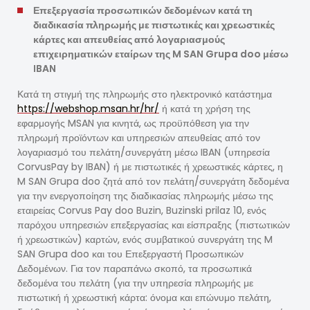
Επεξεργασία προσωπικών δεδομένων κατά τη
διαδικασία πληρωμής με πιστωτικές και χρεωστικές
κάρτες και απευθείας από λογαριασμούς
επιχειρηματικών εταίρων της M SAN Grupa doo μέσω
IBAN
Κατά τη στιγμή της πληρωμής στο ηλεκτρονικό κατάστημα
https://webshop.msan.hr/hr/
ή κατά τη χρήση της
εφαρμογής MSAN για κινητά, ως προϋπόθεση για την
πληρωμή προϊόντων και υπηρεσιών απευθείας από τον
λογαριασμό του πελάτη/συνεργάτη μέσω IBAN (υπηρεσία
CorvusPay by IBAN) ή με πιστωτικές ή χρεωστικές κάρτες, η
M SAN Grupa doo ζητά από τον πελάτη/συνεργάτη δεδομένα
για την ενεργοποίηση της διαδικασίας πληρωμής μέσω της
εταιρείας Corvus Pay doo Buzin, Buzinski prilaz 10, ενός
παρόχου υπηρεσιών επεξεργασίας και είσπραξης (πιστωτικών
ή χρεωστικών) καρτών, ενός συμβατικού συνεργάτη της M
SAN Grupa doo και του Επεξεργαστή Προσωπικών
Δεδομένων. Για τον παραπάνω σκοπό, τα προσωπικά
δεδομένα του πελάτη (για την υπηρεσία πληρωμής με
πιστωτική ή χρεωστική κάρτα: όνομα και επώνυμο πελάτη,