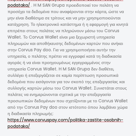
podataka/
. Η M SAN Grupa προειδοποιεί τον πελάτη να
προσέχει τα δεδομένα που αναφέρονται στην κάρτα, ώστε να
μην είναι διαθέσιμα σε τρίτους και να μην χρησιμοποιούνται
κατάχρηση. Το ηλεκτρονικό κατάστημα ή η εφαρμογή για κινητά
επιτρέπει στους πελάτες να πληρώνουν μέσω του Corvus
Wallet. Το Corvus Wallet είναι μια ξεχωριστή υπηρεσία
πληρωμών και αποθήκευσης δεδομένων καρτών που ανήκει
στην Corvus Pay doo. Για να χρησιμοποιήσει αυτήν την
υπηρεσία, ο πελάτης πρέπει να εγγραφεί κατά τη διαδικασία
αγοράς ή να είναι προηγουμένως εγγεγραμμένος στην
υπηρεσία Corvus Wallet. Η M SAN Grupa δεν διαθέτει,
συλλέγει ή επεξεργάζεται σε καμία περίπτωση προσωπικά
δεδομένα που εισάγονται για τον σκοπό της επεξεργασίας και
συλλογής καρτών μέσω του Corvus Wallet. Συνιστάται στους
πελάτες να ενημερώνονται σχετικά με την επεξεργασία
προσωπικών δεδομένων που σχετίζονται με το Corvus Wallet
από την Corvus Pay doo στον ιστότοπο όπου λαμβάνει χώρα
η διαδικασία πληρωμής:
https://www.corvuspay.com/politika-zastite-osobnih-
podataka/