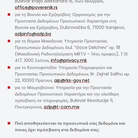
Bulevar kralja Aleksandra 15, 11120 Βελιγράδι,
office@poverenik.rs
για τη Βοσνία και Ερζεγοβίνη: Οργανισμός για την
Προστασία Δεδομένων Προσωπικού Χαρακτήρα στη
Βοσνία και Ερζεγοβίνη, Dubrovačka 6, 71000 Sarajevo,
azlpinfo@azlp.ba
για τη Βόρεια Μακεδονία: Υπηρεσία Προστασίας
Προσωπικών Δεδομένων, bul. “Goce Delchev” αρ. 18
(Μακεδονική Ραδιοτηλεόραση MRTV – 14ος όροφος), Τ.Θ.
417, 1000 Σκόπια,
info@privacy.mk
για το Κοσσυφοπέδιο: Υπηρεσία Πληροφοριών και
Προστασίας Προσωπικών Δεδομένων, Rr. Zejnel Salihu αρ.
22, 10000 Πρίστινα,
aip@rks-gov.net
για το Μαυροβούνιο: Υπηρεσία για την Προστασία
Δεδομένων Προσωπικού Χαρακτήρα και την ελεύθερη
πρόσβαση σε πληροφορίες, Bulevar Revolucije 11,
Ποντγκόριτσα,
azlp@t-com.me
Πού αποθηκεύονται τα προσωπικά σας δεδομένα και
ποιος έχει πρόσβαση στα δεδομένα σας;