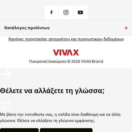
Εξώφυλλο
Ρυθμίσεις απορρήτου
Πού να αγοράσω προϊόντα VIVAX;
Συχνές ερωτήσεις
Κατάλογος προϊόντων
Υποστήριξη σέρβις εγγύησης
Τηλεόραση και ήχος
Κανόνες προστασίας απορρήτου και προσωπικών δεδομένων
Υποστήριξη σέρβις εκτός εγγύησης
Μικρές οικιακές συσκευές
Κατάλογοι
Λευκή τεχνολογία
Ιστολόγιο και νέα
Πνευματικά δικαιώματα © 2026 VIVAX Brand
Κλιματισμός
Έξυπνες συσκευές
Αρχεία
Θέλετε να αλλάξετε τη γλώσσα;
Με βάση την τοποθεσία σας, η σελίδα είναι διαθέσιμη και σε άλλη
γλώσσα. Θέλετε να αλλάξετε τη γλώσσα εμφάνισης;