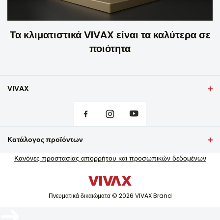
Τα κλιματιστικά VIVAX είναι τα καλύτερα σε
ποιότητα
VIVAX
Εξώφυλλο
Ρυθμίσεις απορρήτου
Πού να αγοράσω προϊόντα VIVAX;
Συχνές ερωτήσεις
Κατάλογος προϊόντων
Υποστήριξη σέρβις εγγύησης
Τηλεόραση και ήχος
Κανόνες προστασίας απορρήτου και προσωπικών δεδομένων
Υποστήριξη σέρβις εκτός εγγύησης
Μικρές οικιακές συσκευές
Κατάλογοι
Λευκή τεχνολογία
Ιστολόγιο και νέα
Πνευματικά δικαιώματα © 2026 VIVAX Brand
Κλιματισμός
Έξυπνες συσκευές