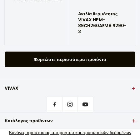
Αντλία θερμότητας
VIVAX HPM-
89CH260AEMA R290-
3
Φορτώστε περισσότερα προϊόντα
VIVAX
Εξώφυλλο
Ρυθμίσεις απορρήτου
Πού να αγοράσω προϊόντα VIVAX;
Συχνές ερωτήσεις
Κατάλογος προϊόντων
Υποστήριξη σέρβις εγγύησης
Τηλεόραση και ήχος
Κανόνες προστασίας απορρήτου και προσωπικών δεδομένων
Υποστήριξη σέρβις εκτός εγγύησης