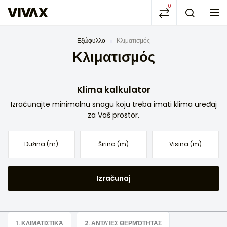
0
Εξώφυλλο
Κλιματισμός
Κλιματισμός
Klima kalkulator
Izračunajte minimalnu snagu koju treba imati klima uređaj
za Vaš prostor.
Izračunaj
1. ΚΛΙΜΑΤΙΣΤΙΚΆ
2. ΑΝΤΛΊΕΣ ΘΕΡΜΌΤΗΤΑΣ