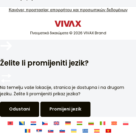
Υποστήριξη σέρβις εγγύησης
Τηλεόραση και ήχος
Κανόνες προστασίας απορρήτου και προσωπικών δεδομένων
Υποστήριξη σέρβις εκτός εγγύησης
Μικρές οικιακές συσκευές
Κατάλογοι
Λευκή τεχνολογία
Ιστολόγιο και νέα
Πνευματικά δικαιώματα © 2026 VIVAX Brand
Κλιματισμός
Έξυπνες συσκευές
Αρχεία
Želite li promijeniti jezik?
Na temelju vaše lokacije, stranica je dostupna i na drugom
jeziku. Želite li promijeniti prikaz jezika?
Odustani
Promijeni jezik