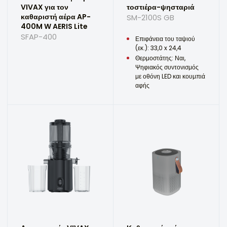
VIVAX για τον
τοστιέρα-ψησταριά
καθαριστή αέρα AP-
SM-2100S GB
400M W AERIS Lite
SFAP-400
Επιφάνεια του ταψιού
(εκ.): 33,0 x 24,4
Θερμοστάτης: Ναι,
Ψηφιακός συντονισμός
με οθόνη LED και κουμπιά
αφής