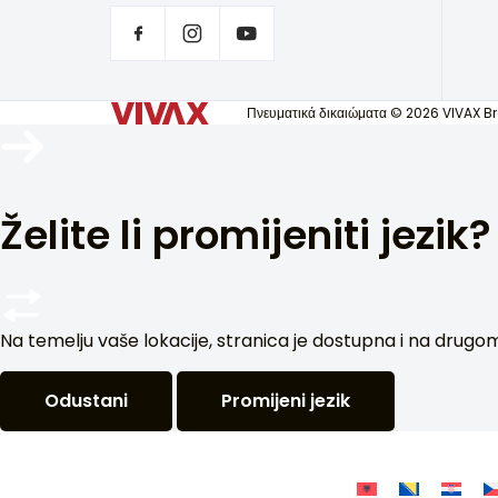
Πνευματικά δικαιώματα © 2026 VIVAX B
Želite li promijeniti jezik?
Na temelju vaše lokacije, stranica je dostupna i na drugom je
Odustani
Promijeni jezik