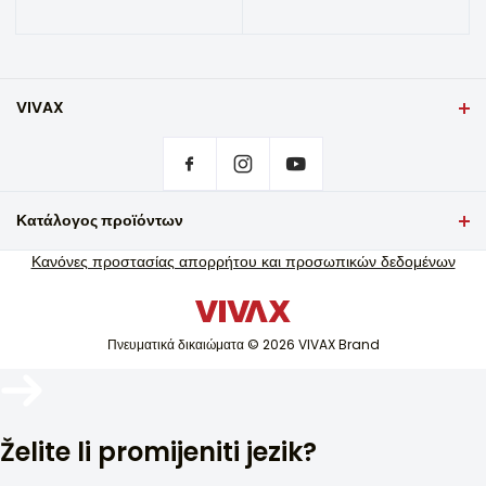
VIVAX
Εξώφυλλο
Ρυθμίσεις απορρήτου
Πού να αγοράσω προϊόντα VIVAX;
Συχνές ερωτήσεις
Κατάλογος προϊόντων
Υποστήριξη σέρβις εγγύησης
Τηλεόραση και ήχος
Κανόνες προστασίας απορρήτου και προσωπικών δεδομένων
Υποστήριξη σέρβις εκτός εγγύησης
Μικρές οικιακές συσκευές
Κατάλογοι
Λευκή τεχνολογία
Ιστολόγιο και νέα
Πνευματικά δικαιώματα © 2026 VIVAX Brand
Κλιματισμός
Έξυπνες συσκευές
Αρχεία
Želite li promijeniti jezik?