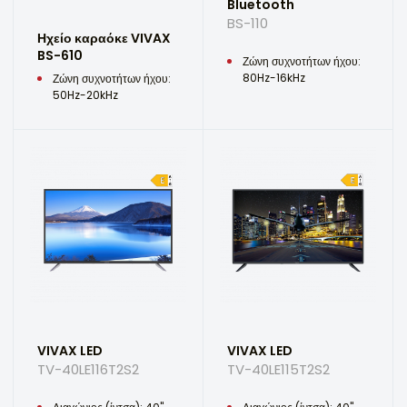
Bluetooth
BS-110
Ηχείο καραόκε VIVAX
BS-610
Ζώνη συχνοτήτων ήχου:
80Hz-16kHz
Ζώνη συχνοτήτων ήχου:
50Hz-20kHz
VIVAX LED
VIVAX LED
TV-40LE116T2S2
TV-40LE115T2S2