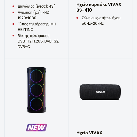
Ηχείο καραόκε VIVAX
Διαγώνιος (ίντσα): 43"
BS-410
Ανάλυση (px): FHD
1920x1080
Ζώνη συχνοτήτων ήχου:
50Hz-20kHz
Τύπος τηλεόρασης: ΜΗ
ΕΞΥΠΝΟ
δέκτης τηλεόρασης:
DVB-T2 H.265, DVB-S2,
DVB-C
Ηχείο VIVAX