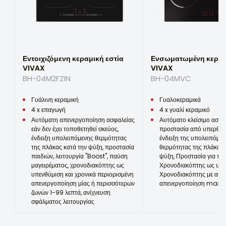
Η γνώμη σας...
Ηλεκτρική ανάφλεξη καυστήρων αερίου
-
Ισχύς πάνω αριστερής επιφάνειας (W)
2300 / 2600 (Bost)
Εντοιχιζόμενη κεραμική εστία
Ενσωματωμένη κεραμ
VIVAX
VIVAX
Ισχύς κάτω αριστερής επιφάνειας (W)
BH-04M2FZIN
BH-04MVC
1300 / 1500 (Bost)
Γυάλινη κεραμική
Γυαλοκεραμικά
Το email σας θα χρησιμοποιηθεί
Ισχύς πάνω δεξιά επιφάνειας (W)
4 x επαγωγή
4 x γυαλί κεραμικό
μόνο για το σκοπό της απάντησης
1800 / 2000 (Bost)
στο σχόλιό σας.
Αυτόματη απενεργοποίηση ασφαλείας
Αυτόματο κλείσιμο ασφα
εάν δεν έχει τοποθετηθεί σκεύος,
προστασία από υπερθέρ
Ισχύς κάτω δεξιάς επιφάνειας (W)
Alternative:
ένδειξη υπολειπόμενης θερμότητας
ένδειξη της υπολειπόμε
1800 / 2000 (Bost)
της πλάκας κατά την ψύξη, προστασία
θερμότητας της πλάκας 
παιδιών, λειτουργία "Boost", παύση
ψύξη, Προστασία για παι
Διάμετρος πάνω αριστερής επιφάνειας (cm)
μαγειρέματος, χρονοδιακόπτης ως
Χρονοδιακόπτης ως υπε
υπενθύμιση και χρονικά περιορισμένη
Χρονοδιακόπτης με αυτ
21,0
απενεργοποίηση μίας ή περισσότερων
απενεργοποίηση max 9
ζωνών 1-99 λεπτά, ανίχνευση
Διάμετρος κάτω αριστερής επιφάνειας (cm)
σφάλματος λειτουργίας
16,0