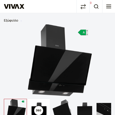
0
Εξώφυλλο
360