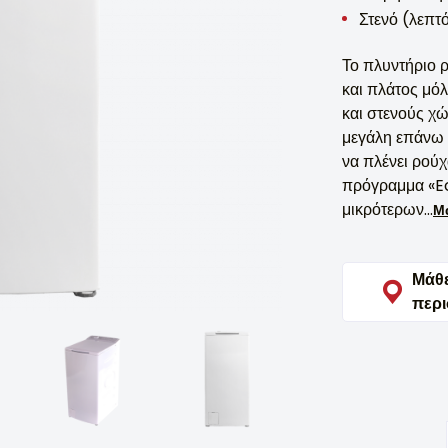
Στενό (λεπτό
Το πλυντήριο
και πλάτος μόλ
και στενούς χ
μεγάλη επάνω 
να πλένει ρούχ
πρόγραμμα «Ec
μικρότερων...
Μ
Μάθ
περ