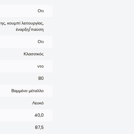
Οτι
ς, κουμπί λειτουργίας,
έναρξη/παύση
Οτι
Κλασσικός
ντο
80
Βαμμένο μέταλλο
Λευκό
40,0
87,5