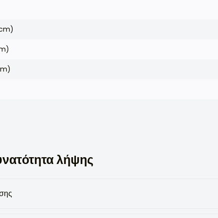
(cm)
cm)
cm)
υνατότητα λήψης
ήσης