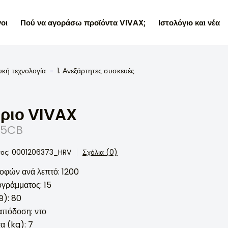
οι
Πού να αγοράσω προϊόντα VIVAX;
Ιστολόγιο και νέα
υκή τεχνολογία
1. Ανεξάρτητες συσκευές
ριο VIVAX
15CB
τος: 0001206373_HRV
Σχόλια (0)
οφών ανά λεπτό: 1200
γράμματος: 15
B): 80
απόδοση: ντο
α (kg): 7