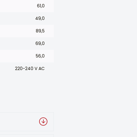
61,0
49,0
89,5
69,0
56,0
220-240 V AC