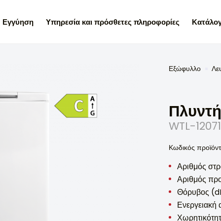
Εγγύηση
Υπηρεσία και πρόσθετες πληροφορίες
Κατάλογ
Εξώφυλλο
Λε
Πλυντή
WTL-1207
Κωδικός προϊόν
Αριθμός στρ
Αριθμός προ
Θόρυβος (d
Ενεργειακή 
Χωρητικότητ