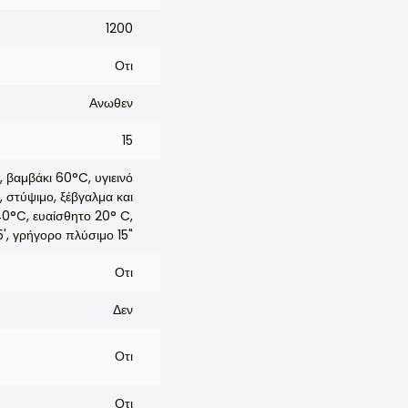
1200
Οτι
Ανωθεν
15
 βαμβάκι 60°C, υγιεινό
 στύψιμο, ξέβγαλμα και
 40°C, ευαίσθητο 20° C,
', γρήγορο πλύσιμο 15"
Οτι
Δεν
Οτι
Οτι