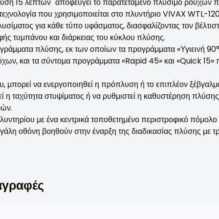
ση 15 λεπτών" αποφεύγει το παρατεταμένο πλύσιμο ρούχων π
τεχνολογία που χρησιμοποιείται στο πλυντήριο VIVAX WTL-120
λυσίματος για κάθε τύπο υφάσματος, διασφαλίζοντας τον βέλτι
φής τυμπάνου και διάρκειας του κύκλου πλύσης.
ογράμματα πλύσης, εκ των οποίων τα προγράμματα «Υγιεινή 90
χων, και τα σύντομα προγράμματα «Rapid 45» και «Quick 15» 
υ, μπορεί να ενεργοποιηθεί η πρόπλυση ή το επιπλέον ξέβγαλμ
ί η ταχύτητα στυψίματος ή να ρυθμιστεί η καθυστέρηση πλύσης
ρών.
λυντηρίου με ένα κεντρικά τοποθετημένο περιστροφικό πόμολο 
γάλη οθόνη βοηθούν στην έναρξη της διαδικασίας πλύσης με τρ
αγραφές