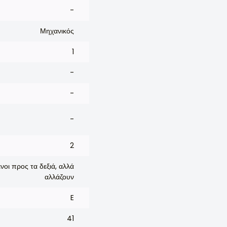
-
Μηχανικός
1
-
-
-
2
οι προς τα δεξιά, αλλά
αλλάζουν
E
41