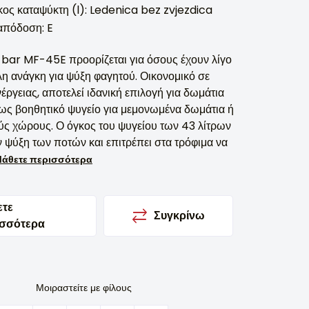
ος καταψύκτη (l): Ledenica bez zvjezdica
απόδοση: E
 bar MF-45E προορίζεται για όσους έχουν λίγο
λη ανάγκη για ψύξη φαγητού. Οικονομικό σε
ργειας, αποτελεί ιδανική επιλογή για δωμάτια
 ως βοηθητικό ψυγείο για μεμονωμένα δωμάτια ή
ύς χώρους. Ο όγκος του ψυγείου των 43 λίτρων
ν ψύξη των ποτών και επιτρέπει στα τρόφιμα να
άθετε περισσότερα
ετε
Συγκρίνω
ισσότερα
Μοιραστείτε με φίλους