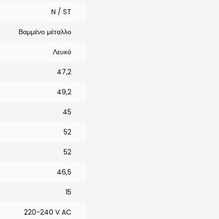
N / ST
Βαμμένο μέταλλο
Λευκό
47,2
49,2
45
52
52
46,5
15
220-240 V AC