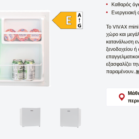
Καθαρός όγκ
Ενεργειακή 
Το VIVAX mini
χώρο και μεγά
κατανάλωση ενέ
ξενοδοχείου ή
επαγγελματικο
εξασφαλίζει τη
παραμένουν...
Μ
Μάθ
περ