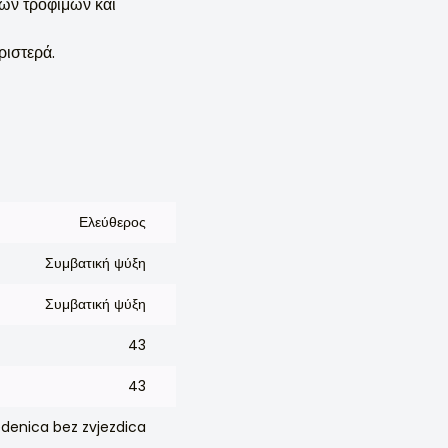
ων τροφίμων και
ριστερά.
Ελεύθερος
Συμβατική ψύξη
Συμβατική ψύξη
43
43
edenica bez zvjezdica