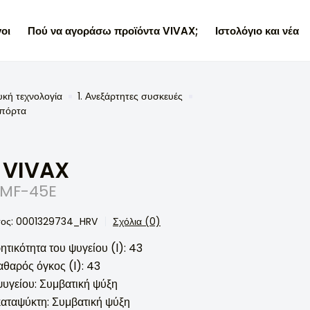
οι
Πού να αγοράσω προϊόντα VIVAX;
Ιστολόγιο και νέα
υκή τεχνολογία
1. Ανεξάρτητες συσκευές
 πόρτα
 VIVAX
 MF-45E
τος: 0001329734_HRV
Σχόλια (0)
τικότητα του ψυγείου (l): 43
αθαρός όγκος (l): 43
ψυγείου: Συμβατική ψύξη
καταψύκτη: Συμβατική ψύξη