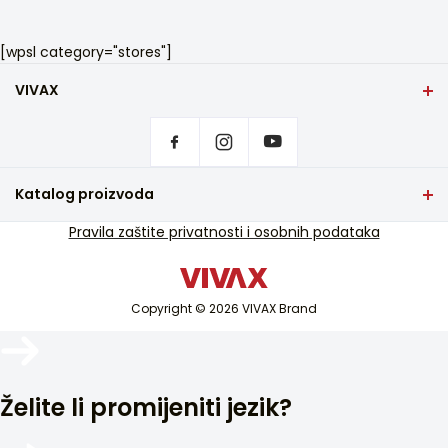
[wpsl category="stores"]
VIVAX
Početna stranica
Postavke privatnosti
Gdje kupiti
Kontakt
Katalog proizvoda
Česta pitanja
TV i audio
Pravila zaštite privatnosti i osobnih podataka
Servisna podrška u jamstvu
Mali kućanski aparati
Servisna podrška van jamstva
Bijela tehnika
Katalozi
Copyright © 2026 VIVAX Brand
Klimatizacija
Blog i novosti
Pametni uređaji
Arhiva
Želite li promijeniti jezik?