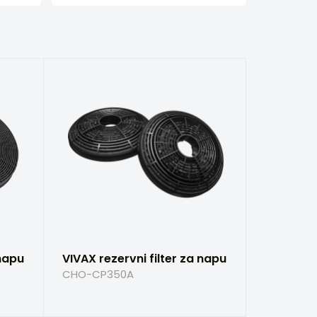
 napu
VIVAX rezervni filter za napu
CHO-CP350A