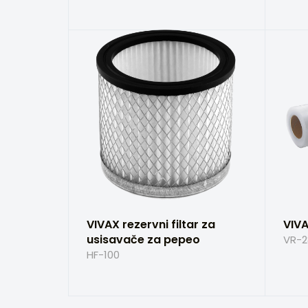
VIVAX rezervni filtar za
VIVA
usisavače za pepeo
VR-2
HF-100