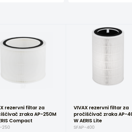
X rezervni filtar za
VIVAX rezervni filtar za
čišćivač zraka AP-250M
pročišćivač zraka AP-
ERIS Compact
W AERIS Lite
-250
SFAP-400