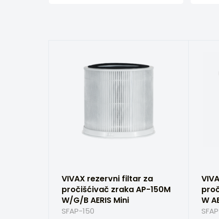
VIVAX rezervni filtar za
VIVA
pročišćivač zraka AP-150M
pro
W/G/B AERIS Mini
W A
SFAP-150
SFAP