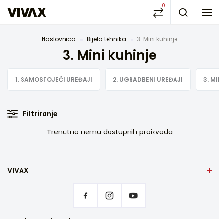
0
Naslovnica
Bijela tehnika
3. Mini kuhinje
3. Mini kuhinje
1. SAMOSTOJEĆI UREĐAJI
2. UGRADBENI UREĐAJI
3. M
Filtriranje
Trenutno nema dostupnih proizvoda
VIVAX
Početna stranica
Postavke privatnosti
Gdje kupiti
Kontakt