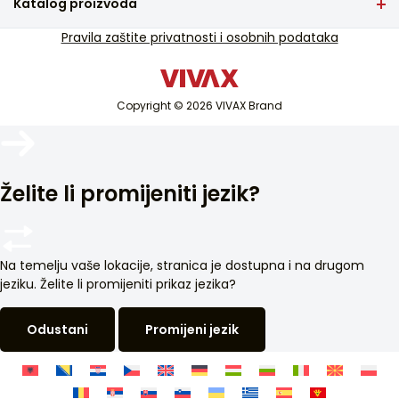
Katalog proizvoda
Česta pitanja
TV i audio
Pravila zaštite privatnosti i osobnih podataka
Servisna podrška u jamstvu
Mali kućanski aparati
Servisna podrška van jamstva
Bijela tehnika
Katalozi
Copyright © 2026 VIVAX Brand
Klimatizacija
Blog i novosti
Pametni uređaji
Arhiva
Želite li promijeniti jezik?
Na temelju vaše lokacije, stranica je dostupna i na drugom
jeziku. Želite li promijeniti prikaz jezika?
Odustani
Promijeni jezik