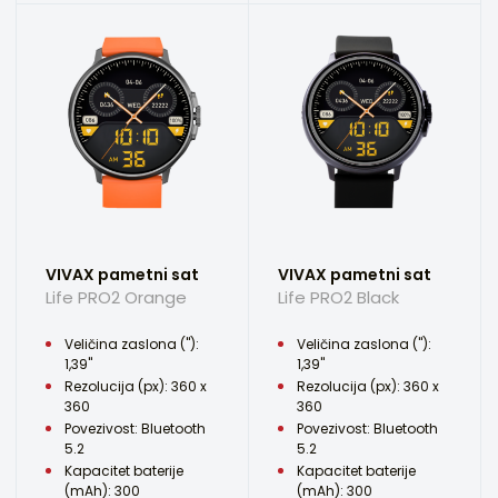
VIVAX pametni sat
VIVAX pametni sat
Life PRO2 Orange
Life PRO2 Black
Veličina zaslona ("):
Veličina zaslona ("):
1,39"
1,39"
Rezolucija (px): 360 x
Rezolucija (px): 360 x
360
360
Povezivost: Bluetooth
Povezivost: Bluetooth
5.2
5.2
Kapacitet baterije
Kapacitet baterije
(mAh): 300
(mAh): 300