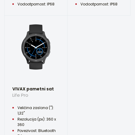
Vodootpornost: IP68
Vodootpornost: IP68
VIVAX pametni sat
Life Pro
Veličina zaslona ("):
1,32"
Rezolucija (px): 360 x
360
Povezivost: Bluetooth