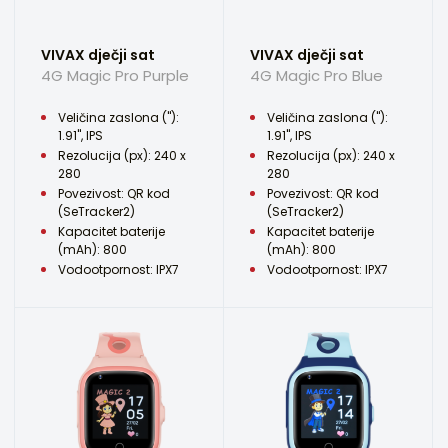
VIVAX dječji sat
VIVAX dječji sat
4G Magic Pro Purple
4G Magic Pro Blue
Veličina zaslona ("):
Veličina zaslona ("):
1.91", IPS
1.91", IPS
Rezolucija (px): 240 x
Rezolucija (px): 240 x
280
280
Povezivost: QR kod
Povezivost: QR kod
(SeTracker2)
(SeTracker2)
Kapacitet baterije
Kapacitet baterije
(mAh): 800
(mAh): 800
Vodootpornost: IPX7
Vodootpornost: IPX7