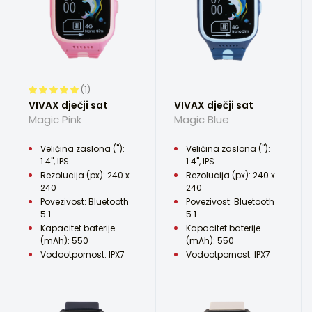
(1)
VIVAX dječji sat
VIVAX dječji sat
Magic Pink
Magic Blue
Veličina zaslona ("):
Veličina zaslona ("):
1.4", IPS
1.4", IPS
Rezolucija (px): 240 x
Rezolucija (px): 240 x
240
240
Povezivost: Bluetooth
Povezivost: Bluetooth
5.1
5.1
Kapacitet baterije
Kapacitet baterije
(mAh): 550
(mAh): 550
Vodootpornost: IPX7
Vodootpornost: IPX7