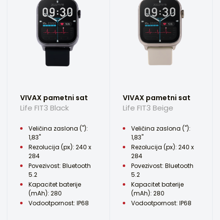
VIVAX pametni sat
VIVAX pametni sat
Life FIT3 Black
Life FIT3 Beige
Veličina zaslona ("):
Veličina zaslona ("):
1,83"
1,83"
Rezolucija (px): 240 x
Rezolucija (px): 240 x
284
284
Povezivost: Bluetooth
Povezivost: Bluetooth
5.2
5.2
Kapacitet baterije
Kapacitet baterije
(mAh): 280
(mAh): 280
Vodootpornost: IP68
Vodootpornost: IP68