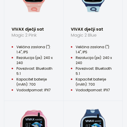
VIVAX dječji sat
VIVAX dječji sat
Magic 2 Pink
Magic 2 Blue
Veličina zaslona ("):
Veličina zaslona ("):
1.4", IPS
1.4", IPS
Rezolucija (px): 240 x
Rezolucija (px): 240 x
240
240
Povezivost: Bluetooth
Povezivost: Bluetooth
5.1
5.1
Kapacitet baterije
Kapacitet baterije
(mAh): 700
(mAh): 700
Vodootpornost: IPX7
Vodootpornost: IPX7