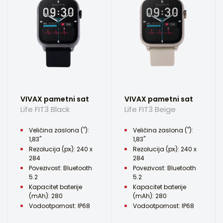
VIVAX pametni sat
VIVAX pametni sat
Life FIT3 Black
Life FIT3 Beige
Veličina zaslona ("):
Veličina zaslona ("):
1,83"
1,83"
Rezolucija (px): 240 x
Rezolucija (px): 240 x
284
284
Povezivost: Bluetooth
Povezivost: Bluetooth
5.2
5.2
Kapacitet baterije
Kapacitet baterije
(mAh): 280
(mAh): 280
Vodootpornost: IP68
Vodootpornost: IP68