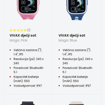
(1)
VIVAX dječji sat
VIVAX dječji sat
Magic Pink
Magic Blue
Veličina zaslona ("):
Veličina zaslona ("):
1.4", IPS
1.4", IPS
Rezolucija (px): 240 x
Rezolucija (px): 240 x
240
240
Povezivost: Bluetooth
Povezivost: Bluetooth
5.1
5.1
Kapacitet baterije
Kapacitet baterije
(mAh): 550
(mAh): 550
Vodootpornost: IPX7
Vodootpornost: IPX7