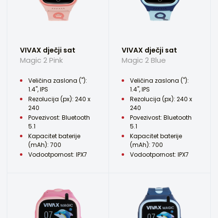
VIVAX dječji sat
VIVAX dječji sat
Magic 2 Pink
Magic 2 Blue
Veličina zaslona ("):
Veličina zaslona ("):
1.4", IPS
1.4", IPS
Rezolucija (px): 240 x
Rezolucija (px): 240 x
240
240
Povezivost: Bluetooth
Povezivost: Bluetooth
5.1
5.1
Kapacitet baterije
Kapacitet baterije
(mAh): 700
(mAh): 700
Vodootpornost: IPX7
Vodootpornost: IPX7