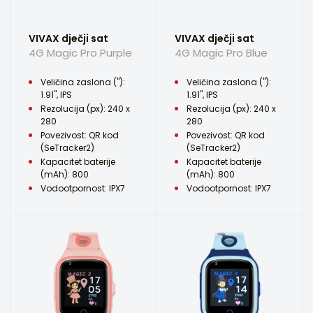
VIVAX dječji sat
VIVAX dječji sat
4G Magic Pro Purple
4G Magic Pro Blue
Veličina zaslona ("):
Veličina zaslona ("):
1.91", IPS
1.91", IPS
Rezolucija (px): 240 x
Rezolucija (px): 240 x
280
280
Povezivost: QR kod
Povezivost: QR kod
(SeTracker2)
(SeTracker2)
Kapacitet baterije
Kapacitet baterije
(mAh): 800
(mAh): 800
Vodootpornost: IPX7
Vodootpornost: IPX7