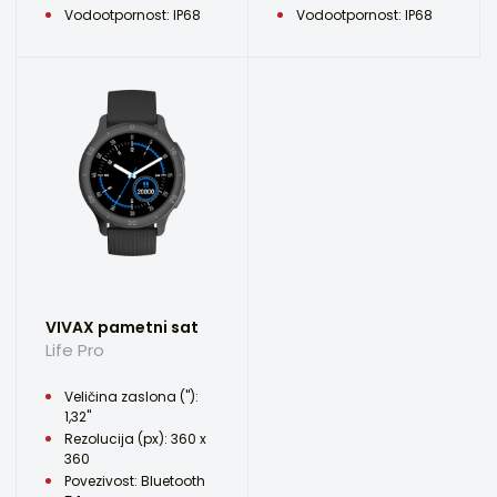
Vodootpornost: IP68
Vodootpornost: IP68
VIVAX pametni sat
Life Pro
Veličina zaslona ("):
1,32"
Rezolucija (px): 360 x
360
Povezivost: Bluetooth