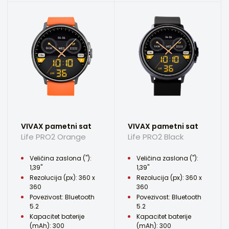
VIVAX pametni sat
VIVAX pametni sat
Life PRO2 Orange
Life PRO2 Black
Veličina zaslona ("):
Veličina zaslona ("):
1,39"
1,39"
Rezolucija (px): 360 x
Rezolucija (px): 360 x
360
360
Povezivost: Bluetooth
Povezivost: Bluetooth
5.2
5.2
Kapacitet baterije
Kapacitet baterije
(mAh): 300
(mAh): 300