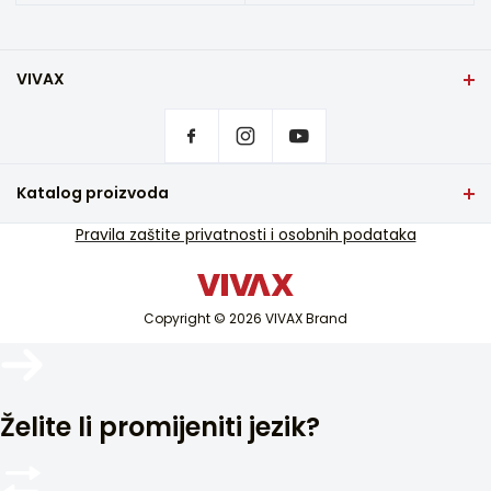
VIVAX
Početna stranica
Postavke privatnosti
Gdje kupiti
Kontakt
Katalog proizvoda
Česta pitanja
TV i audio
Pravila zaštite privatnosti i osobnih podataka
Servisna podrška u jamstvu
Mali kućanski aparati
Servisna podrška van jamstva
Bijela tehnika
Katalozi
Copyright © 2026 VIVAX Brand
Klimatizacija
Blog i novosti
Pametni uređaji
Arhiva
Želite li promijeniti jezik?