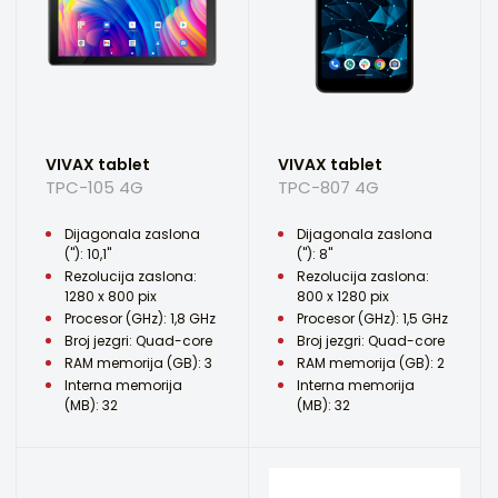
VIVAX tablet
VIVAX tablet
TPC-105 4G
TPC-807 4G
Dijagonala zaslona
Dijagonala zaslona
("): 10,1"
("): 8"
Rezolucija zaslona:
Rezolucija zaslona:
1280 x 800 pix
800 x 1280 pix
Procesor (GHz): 1,8 GHz
Procesor (GHz): 1,5 GHz
Broj jezgri: Quad-core
Broj jezgri: Quad-core
RAM memorija (GB): 3
RAM memorija (GB): 2
Interna memorija
Interna memorija
(MB): 32
(MB): 32