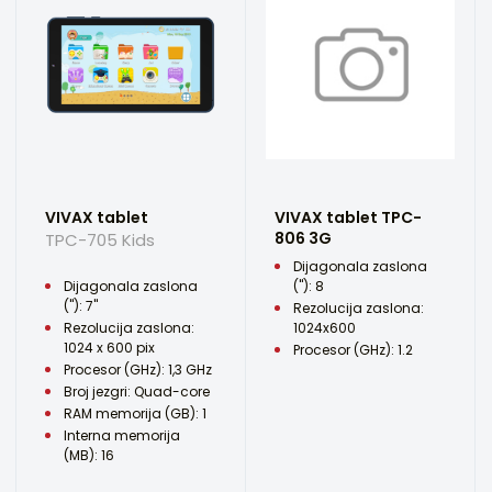
VIVAX tablet
VIVAX tablet TPC-
806 3G
TPC-705 Kids
Dijagonala zaslona
Dijagonala zaslona
("): 8
("): 7"
Rezolucija zaslona:
Rezolucija zaslona:
1024x600
1024 x 600 pix
Procesor (GHz): 1.2
Procesor (GHz): 1,3 GHz
Broj jezgri: Quad-core
RAM memorija (GB): 1
Interna memorija
(MB): 16