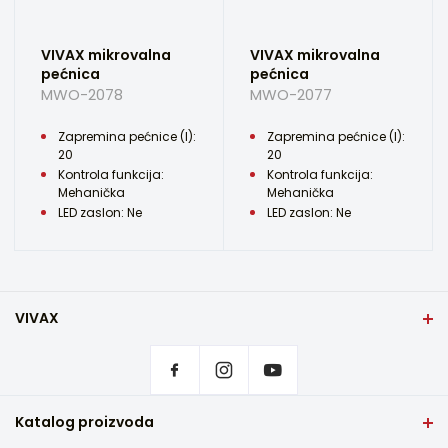
VIVAX mikrovalna
VIVAX mikrovalna
pećnica
pećnica
MWO-2078
MWO-2077
Zapremina pećnice (l):
Zapremina pećnice (l):
20
20
Kontrola funkcija:
Kontrola funkcija:
Mehanička
Mehanička
LED zaslon: Ne
LED zaslon: Ne
VIVAX
Početna stranica
Postavke privatnosti
Gdje kupiti
Kontakt
Katalog proizvoda
Česta pitanja