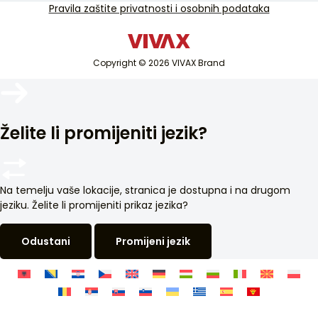
TV i audio
Pravila zaštite privatnosti i osobnih podataka
Servisna podrška u jamstvu
Mali kućanski aparati
Servisna podrška van jamstva
Bijela tehnika
Katalozi
Copyright © 2026 VIVAX Brand
Klimatizacija
Blog i novosti
Pametni uređaji
Arhiva
Želite li promijeniti jezik?
Na temelju vaše lokacije, stranica je dostupna i na drugom
jeziku. Želite li promijeniti prikaz jezika?
Odustani
Promijeni jezik