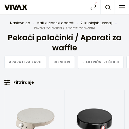
0
Naslovnica
Mali kućanski aparati
2. Kuhinjski uređaji
Pekači palačinki / Aparati za waffle
Pekači palačinki / Aparati za
waffle
APARATI ZA KAVU
BLENDERI
ELEKTRIČNI ROŠTILJI
Filtriranje