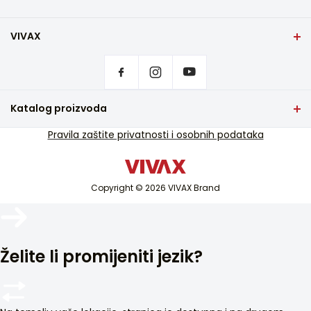
VIVAX
Početna stranica
Postavke privatnosti
Gdje kupiti
Kontakt
Katalog proizvoda
Česta pitanja
TV i audio
Pravila zaštite privatnosti i osobnih podataka
Servisna podrška u jamstvu
Mali kućanski aparati
Servisna podrška van jamstva
Bijela tehnika
Katalozi
Copyright © 2026 VIVAX Brand
Klimatizacija
Blog i novosti
Pametni uređaji
Arhiva
Želite li promijeniti jezik?