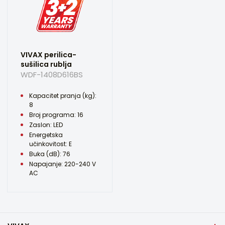
VIVAX perilica-
sušilica rublja
WDF-1408D616BS
Kapacitet pranja (kg):
8
Broj programa: 16
Zaslon: LED
Energetska
učinkovitost: E
Buka (dB): 76
Napajanje: 220-240 V
AC