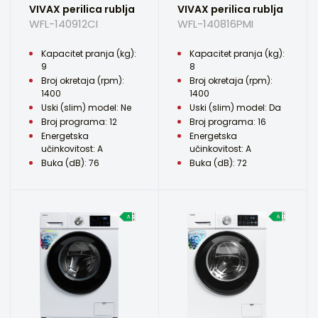
VIVAX perilica rublja
VIVAX perilica rublja
WFL-140912CI
WFL-140816PMI
Kapacitet pranja (kg):
Kapacitet pranja (kg):
9
8
Broj okretaja (rpm):
Broj okretaja (rpm):
1400
1400
Uski (slim) model: Ne
Uski (slim) model: Da
Broj programa: 12
Broj programa: 16
Energetska
Energetska
učinkovitost: A
učinkovitost: A
Buka (dB): 76
Buka (dB): 72