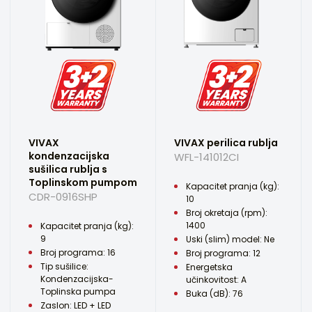
VIVAX
VIVAX perilica rublja
kondenzacijska
WFL-141012CI
sušilica rublja s
Toplinskom pumpom
Kapacitet pranja (kg):
CDR-0916SHP
10
Broj okretaja (rpm):
1400
Kapacitet pranja (kg):
9
Uski (slim) model: Ne
Broj programa: 16
Broj programa: 12
Tip sušilice:
Energetska
Kondenzacijska-
učinkovitost: A
Toplinska pumpa
Buka (dB): 76
Zaslon: LED + LED