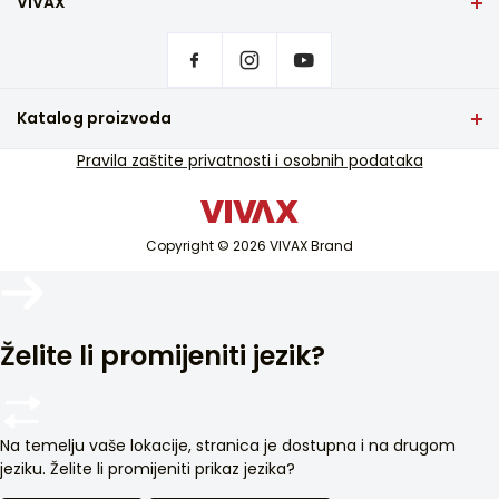
VIVAX
Početna stranica
Postavke privatnosti
Gdje kupiti
Kontakt
Katalog proizvoda
Česta pitanja
TV i audio
Pravila zaštite privatnosti i osobnih podataka
Servisna podrška u jamstvu
Mali kućanski aparati
Servisna podrška van jamstva
Bijela tehnika
Katalozi
Copyright © 2026 VIVAX Brand
Klimatizacija
Blog i novosti
Pametni uređaji
Arhiva
Želite li promijeniti jezik?
Na temelju vaše lokacije, stranica je dostupna i na drugom
jeziku. Želite li promijeniti prikaz jezika?