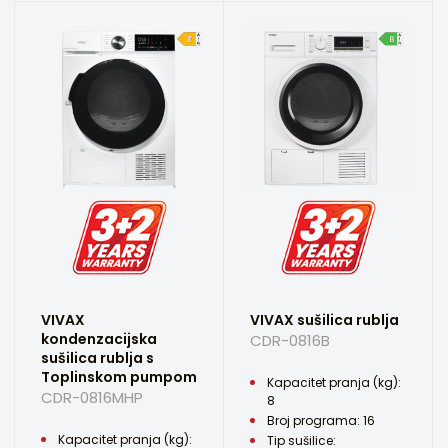
VIVAX
VIVAX sušilica rublja
kondenzacijska
CDR-0816B
sušilica rublja s
Toplinskom pumpom
Kapacitet pranja (kg):
CDR-0816MHP
8
Broj programa: 16
Kapacitet pranja (kg):
Tip sušilice: