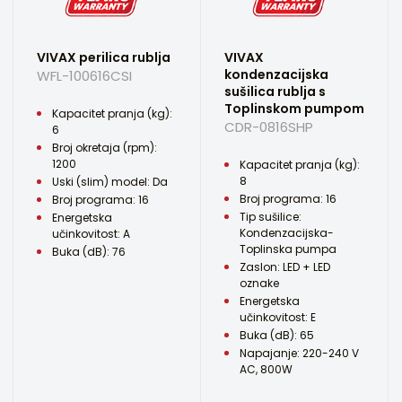
VIVAX perilica rublja
VIVAX
kondenzacijska
WFL-100616CSI
sušilica rublja s
Toplinskom pumpom
Kapacitet pranja (kg):
CDR-0816SHP
6
Broj okretaja (rpm):
1200
Kapacitet pranja (kg):
8
Uski (slim) model: Da
Broj programa: 16
Broj programa: 16
Tip sušilice:
Energetska
Kondenzacijska-
učinkovitost: A
Toplinska pumpa
Buka (dB): 76
Zaslon: LED + LED
oznake
Energetska
učinkovitost: E
Buka (dB): 65
Napajanje: 220-240 V
AC, 800W