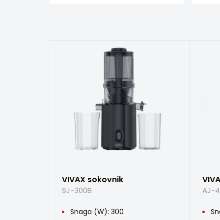
VIVAX sokovnik
VIVA
SJ-300B
AJ-4
Snaga (W): 300
Sn