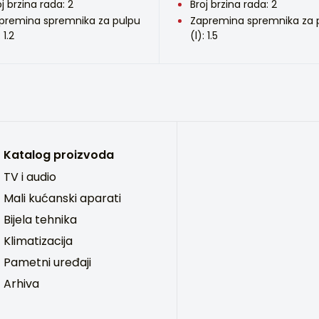
oj brzina rada: 2
Broj brzina rada: 2
premina spremnika za pulpu
Zapremina spremnika za 
: 1.2
(l): 1.5
Katalog proizvoda
TV i audio
Mali kućanski aparati
Bijela tehnika
Klimatizacija
Pametni uređaji
Arhiva