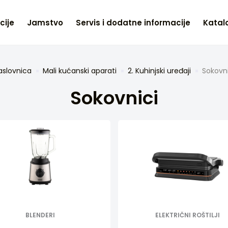
cije
Jamstvo
Servis i dodatne informacije
Katalo
aslovnica
Mali kućanski aparati
2. Kuhinjski uređaji
Sokovni
Sokovnici
BLENDERI
ELEKTRIČNI ROŠTILJI