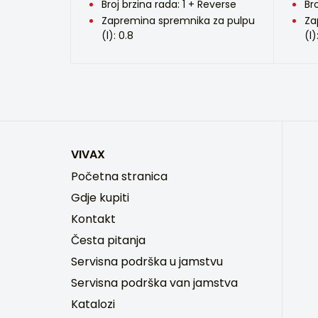
Broj brzina rada: 1 + Reverse
Br
Zapremina spremnika za pulpu
Za
(l): 0.8
(l)
VIVAX
Početna stranica
Gdje kupiti
Kontakt
Česta pitanja
Servisna podrška u jamstvu
Servisna podrška van jamstva
Katalozi