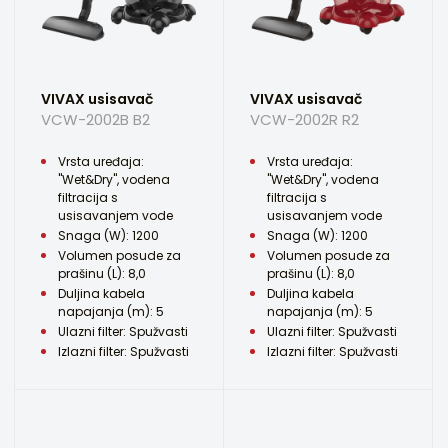
VIVAX usisavač
VIVAX usisavač
VCW-2002B B2
VCW-2002R R2
Vrsta uređaja:
Vrsta uređaja:
"Wet&Dry", vodena
"Wet&Dry", vodena
filtracija s
filtracija s
usisavanjem vode
usisavanjem vode
Snaga (W): 1200
Snaga (W): 1200
Volumen posude za
Volumen posude za
prašinu (L): 8,0
prašinu (L): 8,0
Duljina kabela
Duljina kabela
napajanja (m): 5
napajanja (m): 5
Ulazni filter: Spužvasti
Ulazni filter: Spužvasti
Izlazni filter: Spužvasti
Izlazni filter: Spužvasti