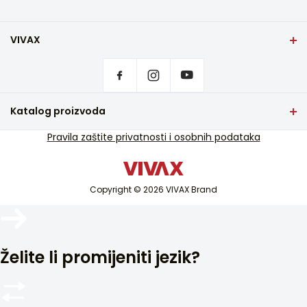
VIVAX
Početna stranica
Postavke privatnosti
Gdje kupiti
Kontakt
Katalog proizvoda
Česta pitanja
TV i audio
Pravila zaštite privatnosti i osobnih podataka
Servisna podrška u jamstvu
Mali kućanski aparati
Servisna podrška van jamstva
Bijela tehnika
Katalozi
Copyright © 2026 VIVAX Brand
Klimatizacija
Blog i novosti
Pametni uređaji
Arhiva
Želite li promijeniti jezik?