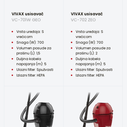
VIVAX usisavač
VIVAX usisavač
VC-701W GEO
VC-702 ZEO
Vrsta uređaja: S
Vrsta uređaja: S
vrećicom
vrećicom
Snaga (W): 700
Snaga (W): 700
Volumen posude za
Volumen posude za
prašinu (L): 1,5
prašinu (L): 2
Duljina kabela
Duljina kabela
napajanja (m): 5
napajanja (m): 5
Ulazni filter: Spužvasti
Ulazni filter: Spužvasti
Izlazni filter: HEPA
Izlazni filter: HEPA