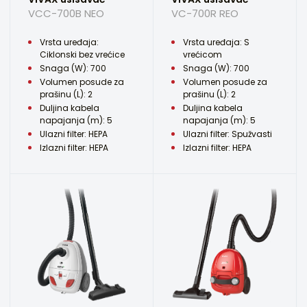
VCC-700B NEO
VC-700R REO
Vrsta uređaja:
Vrsta uređaja: S
Ciklonski bez vrećice
vrećicom
Snaga (W): 700
Snaga (W): 700
Volumen posude za
Volumen posude za
prašinu (L): 2
prašinu (L): 2
Duljina kabela
Duljina kabela
napajanja (m): 5
napajanja (m): 5
Ulazni filter: HEPA
Ulazni filter: Spužvasti
Izlazni filter: HEPA
Izlazni filter: HEPA