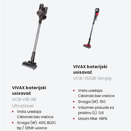
VIVAX baterijski
usisavač
VCB-1502R Simply
VIVAX baterijski
Vrsta uređaja:
usisavač
Ciklonski bez vrećice
VCB-H8 GB
Snaga (W): 150
UltraSteel
Volumen posude za
Vrsta uređaja:
prašinu (L): 0,6
Ciklonski bez vrećice
Izlazni filter: HEPA
Snaga (W): 400, BLDC
tip / 125W usisna