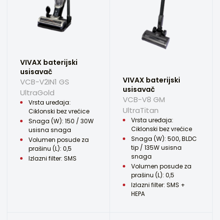
VIVAX baterijski
usisavač
VIVAX baterijski
VCB-V2IN1 GS
usisavač
UltraGold
VCB-V8 GM
Vrsta uređaja:
UltraTitan
Ciklonski bez vrećice
Vrsta uređaja:
Snaga (W): 150 / 30W
Ciklonski bez vrećice
usisna snaga
Snaga (W): 500, BLDC
Volumen posude za
tip / 135W usisna
prašinu (L): 0,5
snaga
Izlazni filter: SMS
Volumen posude za
prašinu (L): 0,5
Izlazni filter: SMS +
HEPA