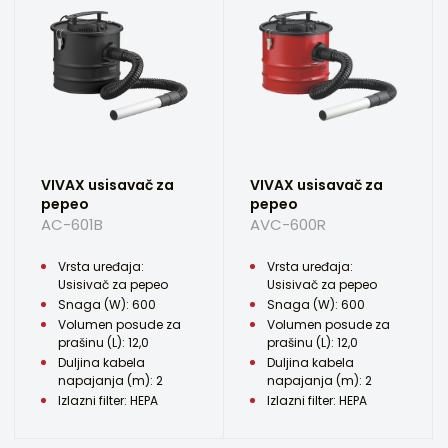
VIVAX usisavač za
VIVAX usisavač za
pepeo
pepeo
AC-601B
AVC-600R
Vrsta uređaja:
Vrsta uređaja:
Usisivač za pepeo
Usisivač za pepeo
Snaga (W): 600
Snaga (W): 600
Volumen posude za
Volumen posude za
prašinu (L): 12,0
prašinu (L): 12,0
Duljina kabela
Duljina kabela
napajanja (m): 2
napajanja (m): 2
Izlazni filter: HEPA
Izlazni filter: HEPA