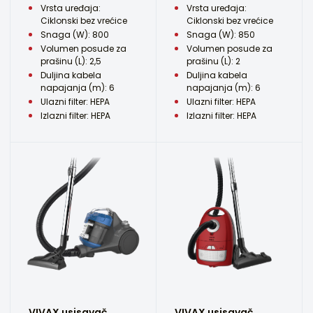
Vrsta uređaja:
Vrsta uređaja:
Ciklonski bez vrećice
Ciklonski bez vrećice
Snaga (W): 800
Snaga (W): 850
Volumen posude za
Volumen posude za
prašinu (L): 2,5
prašinu (L): 2
Duljina kabela
Duljina kabela
napajanja (m): 6
napajanja (m): 6
Ulazni filter: HEPA
Ulazni filter: HEPA
Izlazni filter: HEPA
Izlazni filter: HEPA
VIVAX usisavač
VIVAX usisavač