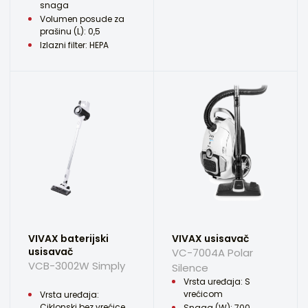
snaga
Volumen posude za
prašinu (L): 0,5
Izlazni filter: HEPA
VIVAX baterijski
VIVAX usisavač
usisavač
VC-7004A Polar
VCB-3002W Simply
Silence
Vrsta uređaja: S
vrećicom
Vrsta uređaja:
Ciklonski bez vrećice
Snaga (W): 700