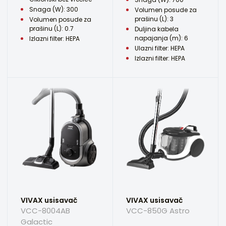
Snaga (W): 300
Volumen posude za
prašinu (L): 3
Volumen posude za
prašinu (L): 0.7
Duljina kabela
napajanja (m): 6
Izlazni filter: HEPA
Ulazni filter: HEPA
Izlazni filter: HEPA
VIVAX usisavač
VIVAX usisavač
VCC-8004AB
VCC-850G Astro
Galactic