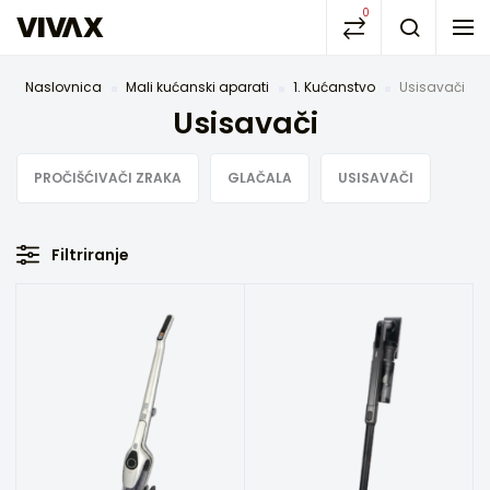
0
Naslovnica
Mali kućanski aparati
1. Kućanstvo
Usisavači
Usisavači
PROČIŠĆIVAČI ZRAKA
GLAČALA
USISAVAČI
Filtriranje