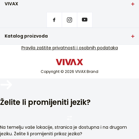
74,9 - 87,7
VIVAX
Dubina (cm)
Početna stranica
Postavke privatnosti
41,2
Gdje kupiti
Kontakt
Širina pakiranja (cm)
Katalog proizvoda
63,0
Česta pitanja
TV i audio
Pravila zaštite privatnosti i osobnih podataka
Servisna podrška u jamstvu
Visina pakiranja (cm)
Mali kućanski aparati
Servisna podrška van jamstva
44,6
Bijela tehnika
Katalozi
Dubina pakiranja (cm)
Copyright © 2026 VIVAX Brand
Klimatizacija
Blog i novosti
48,0
Pametni uređaji
Masa uređaja (kg)
Arhiva
8,9
Želite li promijeniti jezik?
Napajanje
220-240 V AC
Na temelju vaše lokacije, stranica je dostupna i na drugom
jeziku. Želite li promijeniti prikaz jezika?