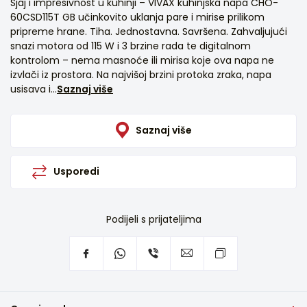
Sjaj i impresivnost u kuhinji – VIVAX kuhinjska napa CHO-
60CSD115T GB učinkovito uklanja pare i mirise prilikom
pripreme hrane. Tiha. Jednostavna. Savršena. Zahvaljujući
snazi motora od 115 W i 3 brzine rada te digitalnom
kontrolom – nema masnoće ili mirisa koje ova napa ne
izvlači iz prostora. Na najvišoj brzini protoka zraka, napa
usisava i...
Saznaj više
Saznaj više
Usporedi
Podijeli s prijateljima