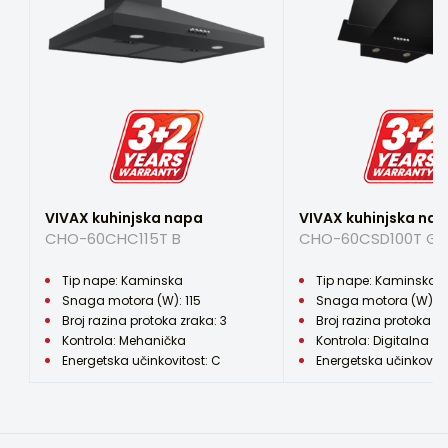
Energetska učinkovitost
C
Vaše mišljenje…
Buka (min/max brzina) (dB)
47/66
Protok zraka (m³/h) - Turbo / HI / MID / LOW
379
Promjer odvodnog priključka (cm)
15
VIVAX kuhinjska napa
VIVAX kuhinjska na
Vaš email koristiti će se samo u
CHO-60CHC115T B
CHO-60CSD100T GB
svrhu odgovaranja na Vaš
Materijal
komentar.
Staklo
Tip nape: Kaminska
Tip nape: Kaminska
Alternative:
Snaga motora (W): 115
Snaga motora (W): 1
Boja
Broj razina protoka zraka: 3
Broj razina protoka zr
Crna
Kontrola: Mehanička
Kontrola: Digitalna
Energetska učinkovitost: C
Energetska učinkovito
Širina (cm)
59,5
Visina (cm)