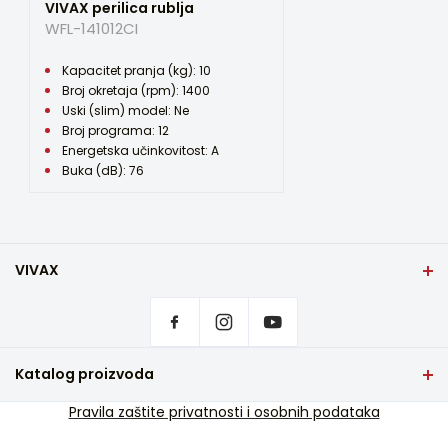
VIVAX perilica rublja
Širina (cm)
WFL-141012CI
59,5
Kapacitet pranja (kg): 10
Visina (cm)
Broj okretaja (rpm): 1400
85
Uski (slim) model: Ne
Broj programa: 12
Dubina (cm)
Energetska učinkovitost: A
60
Buka (dB): 76
Širina pakiranja (cm)
65.2
Visina pakiranja (cm)
VIVAX
87
Početna stranica
Postavke privatnosti
Dubina pakiranja (cm)
Gdje kupiti
67.1
Kontakt
Katalog proizvoda
Masa uređaja (kg)
Česta pitanja
63
TV i audio
Pravila zaštite privatnosti i osobnih podataka
Servisna podrška u jamstvu
Mali kućanski aparati
Servisna podrška van jamstva
Napajanje