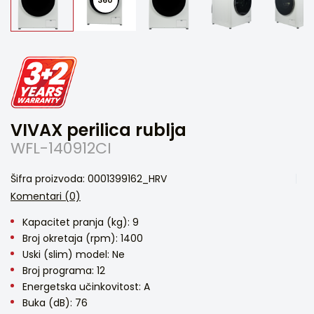
VIVAX perilica rublja
WFL-140912CI
Šifra proizvoda: 0001399162_HRV
Komentari (0)
Kapacitet pranja (kg): 9
Broj okretaja (rpm): 1400
Uski (slim) model: Ne
Broj programa: 12
Energetska učinkovitost: A
Buka (dB): 76