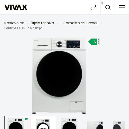
0
Naslovnica
Bijela tehnika
1. Samostojeći uređaji
Perilice i sušilice rublja
360