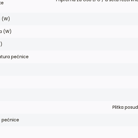
ke
a (W)
ča (W)
W)
tura pećnice
Plitka posu
a pećnice