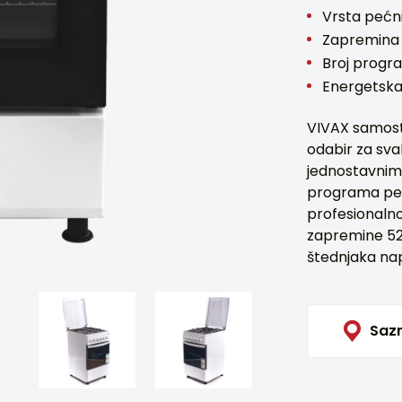
Vrsta pećni
Zapremina 
Broj progr
Energetska 
VIVAX samost
odabir za sva
jednostavnim 
programa peč
profesionalno
zapremine 52 
štednjaka nap
Sazn