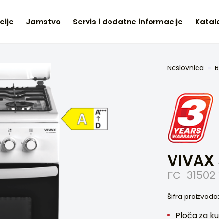
cije
Jamstvo
Servis i dodatne informacije
Katalo
Naslovnica
B
VIVAX 
FC-31502
Šifra proizvod
Ploča za kuh