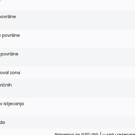
površine
e površine
 površine
 oval zona
tričnih
v istjecanja
uda
Priprema za G30 LPG / u setu rezervn