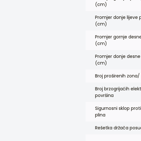
(cm)
Promjer donje lijeve 
(cm)
Promjer gornje desn
(cm)
Promjer donje desne
(cm)
Broj proširenih zona/
Broj brzogrijaćih elek
površina
Sigurnosni sklop proti
plina
Rešetka držača pos