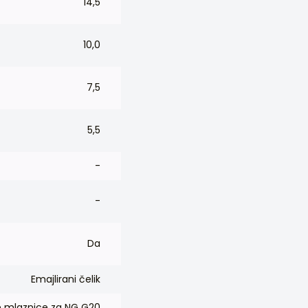
14,5
10,0
7,5
5,5
-
-
Da
Emajlirani čelik
e mlaznice za NG G20