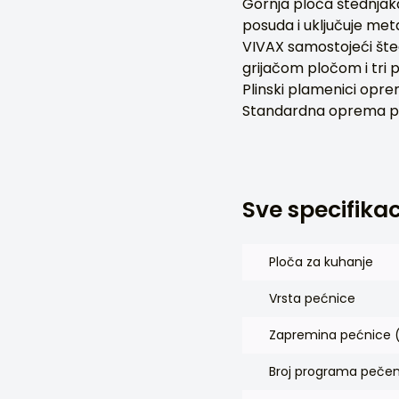
Gornja ploča štednjak
posuda i uključuje met
VIVAX samostojeći šte
grijačom pločom i tri 
Plinski plamenici oprem
Standardna oprema peć
Sve specifikac
Ploča za kuhanje
Vrsta pećnice
Zapremina pećnice (
Broj programa pečen