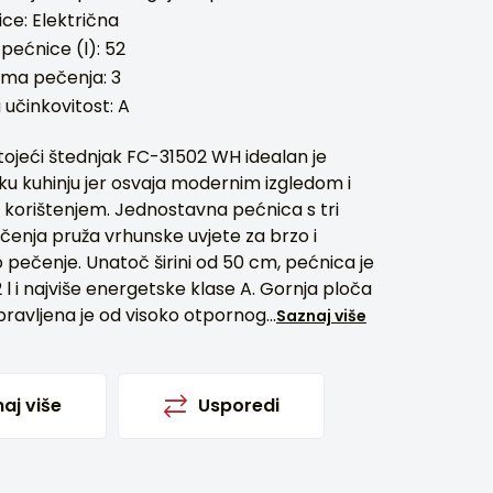
ce: Električna
pećnice (l): 52
ama pečenja: 3
učinkovitost: A
ojeći štednjak FC-31502 WH idealan je
ku kuhinju jer osvaja modernim izgledom i
korištenjem. Jednostavna pećnica s tri
enja pruža vrhunske uvjete za brzo i
 pečenje. Unatoč širini od 50 cm, pećnica je
l i najviše energetske klase A. Gornja ploča
ravljena je od visoko otpornog...
Saznaj više
aj više
Usporedi