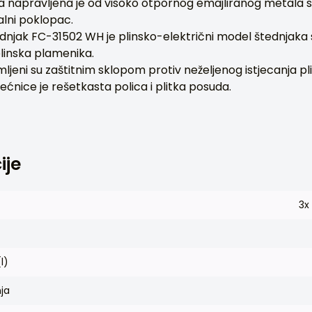
a napravljena je od visoko otpornog emajliranog metala 
alni poklopac.
dnjak FC-31502 WH je plinsko-električni model štednjaka
plinska plamenika.
ljeni su zaštitnim sklopom protiv neželjenog istjecanja pl
nice je rešetkasta polica i plitka posuda.
ije
3x
l)
ja