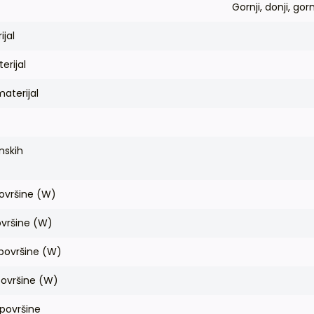
Gornji, donji, gornj
ijal
erijal
aterijal
inskih
površine (W)
ovršine (W)
površine (W)
ovršine (W)
 površine