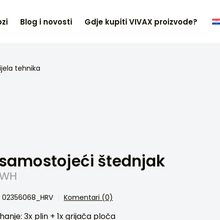
zi
Blog i novosti
Gdje kupiti VIVAX proizvode?
ijela tehnika
samostojeći štednjak
 WH
a: 02356068_HRV
Komentari (0)
anje: 3x plin + 1x grijača ploča