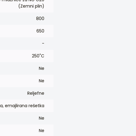
(Zemni plin)
800
650
-
250˚C
Ne
Ne
Reljefne
da, emajlirana rešetka
Ne
Ne