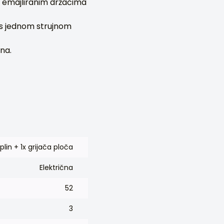
s emajliranim držačima
 s jednom strujnom
ina.
 plin + 1x grijača ploča
Električna
52
3