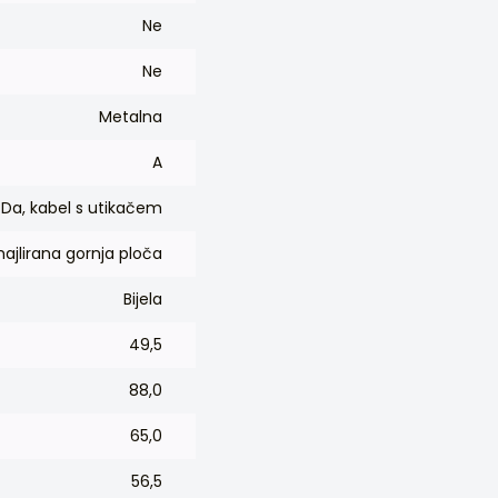
Ne
Ne
Metalna
A
Da, kabel s utikačem
ajlirana gornja ploča
Bijela
49,5
88,0
65,0
56,5