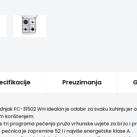
ecifikacije
Preuzimanja
G
dnjak FC-31502 WH idealan je odabir za svaku kuhinju jer
m korištenjem.
 tri programa pečenja pruža vrhunske uvjete za brzo i pr
 pećnica je zapremine 52 l i najviše energetske klase A.