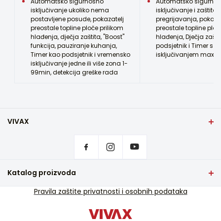
Automatsko sigurnosno
Automatsko sigurno
16,0
isključivanje ukoliko nema
isključivanje i zaštita
postavljene posude, pokazatelj
pregrijavanja, pokaza
preostale topline ploče prilikom
preostale topline ploč
Promjer donje lijeve površine (cm)
hlađenja, dječja zaštita, "Boost"
hlađenja, Dječja zašti
18,0
funkcija, pauziranje kuhanja,
podsjetnik i Timer s
Timer kao podsjetnik i vremensko
isključivanjem max 9
Promjer gornje desne površine (cm)
isključivanje jedne ili više zona 1-
-
99min, detekcija greške rada
Promjer donje desne površine (cm)
-
Broj brzogrijaćih električnih površina
VIVAX
-
Početna stranica
Postavke privatnosti
Boja
Gdje kupiti
Crna
Kontakt
Katalog proizvoda
Širina (cm)
Česta pitanja
28,8
TV i audio
Pravila zaštite privatnosti i osobnih podataka
Servisna podrška u jamstvu
Mali kućanski aparati
Servisna podrška van jamstva
Visina (cm)
Bijela tehnika
5,9
Katalozi