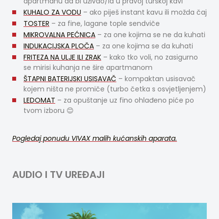
apartmanu da bi uživao/la u pravoj turskoj kavi
KUHALO ZA VODU
– ako piješ instant kavu ili možda čaj
TOSTER
– za fine, lagane tople sendviče
MIKROVALNA PEĆNICA
– za one kojima se ne da kuhati
INDUKACIJSKA PLOČA
– za one kojima se da kuhati
FRITEZA NA ULJE ILI ZRAK
– kako tko voli, no zasigurno
se mirisi kuhanja ne šire apartmanom
ŠTAPNI BATERIJSKI USISAVAČ
– kompaktan usisavač
kojem ništa ne promiče (turbo četka s osvjetljenjem)
LEDOMAT
– za opuštanje uz fino ohlađeno piće po
tvom izboru 😊
Pogledaj ponudu VIVAX malih kućanskih aparata.
AUDIO I TV UREĐAJI