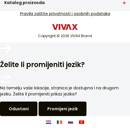
Katalog proizvoda
Česta pitanja
TV i audio
Pravila zaštite privatnosti i osobnih podataka
Servisna podrška u jamstvu
Mali kućanski aparati
Servisna podrška van jamstva
Bijela tehnika
Katalozi
Copyright © 2026 VIVAX Brand
Klimatizacija
Blog i novosti
Pametni uređaji
Arhiva
Želite li promijeniti jezik?
Na temelju vaše lokacije, stranica je dostupna i na drugom
jeziku. Želite li promijeniti prikaz jezika?
Odustani
Promijeni jezik