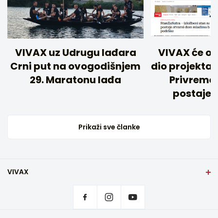
VIVAX uz Udrugu lađara
VIVAX će ov
Crni put na ovogodišnjem
dio projekta
29. Maratonu lađa
Privremen
postaje 
Prikaži sve članke
VIVAX
Početna stranica
Postavke privatnosti
Gdje kupiti
Kontakt