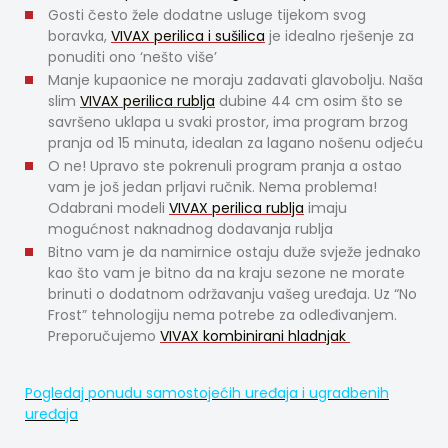
Gosti često žele dodatne usluge tijekom svog
boravka,
VIVAX perilica i sušilica
je idealno rješenje za
ponuditi ono ‘nešto više’
Manje kupaonice ne moraju zadavati glavobolju. Naša
slim
VIVAX perilica rublja
dubine 44 cm osim što se
savršeno uklapa u svaki prostor, ima program brzog
pranja od 15 minuta, idealan za lagano nošenu odjeću
O ne! Upravo ste pokrenuli program pranja a ostao
vam je još jedan prljavi ručnik. Nema problema!
Odabrani modeli
VIVAX perilica rublja
imaju
mogućnost naknadnog dodavanja rublja
Bitno vam je da namirnice ostaju duže svježe jednako
kao što vam je bitno da na kraju sezone ne morate
brinuti o dodatnom održavanju vašeg uređaja. Uz “No
Frost” tehnologiju nema potrebe za odleđivanjem.
Preporučujemo
VIVAX kombinirani hladnjak
Pogledaj ponudu samostojećih uređaja i ugradbenih
uređaja