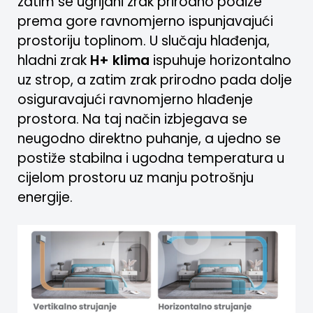
zatim se ugrijani zrak prirodno podiže
prema gore ravnomjerno ispunjavajući
prostoriju toplinom. U slučaju hlađenja,
hladni zrak
H+ klima
ispuhuje horizontalno
uz strop, a zatim zrak prirodno pada dolje
osiguravajući ravnomjerno hlađenje
prostora. Na taj način izbjegava se
neugodno direktno puhanje, a ujedno se
postiže stabilna i ugodna temperatura u
cijelom prostoru uz manju potrošnju
energije.