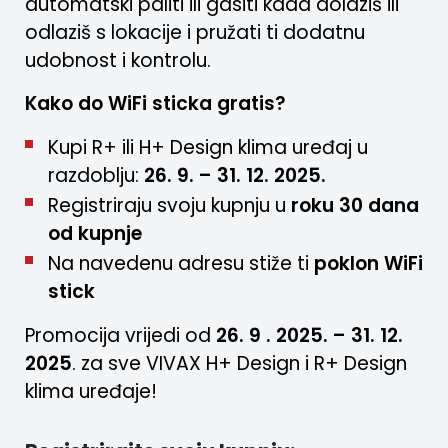
automatski paliti ili gasiti kada dolaziš ili
odlaziš s lokacije i pružati ti dodatnu
udobnost i kontrolu.
Kako do WiFi sticka gratis?
Kupi R+ ili H+ Design klima uređaj u
razdoblju:
26.
9. – 31. 12. 2025.
Registriraju svoju kupnju u
roku 30 dana
od kupnje
Na navedenu adresu stiže ti
poklon WiFi
stick
Promocija vrijedi od
26. 9 . 2025. – 31. 12.
2025
. za sve VIVAX H+ Design i R+ Design
klima uređaje!