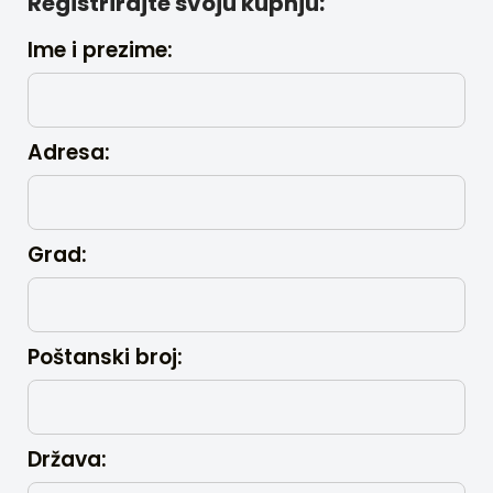
Registrirajte svoju kupnju:
Ime i prezime:
Alternative:
Adresa:
Grad:
Poštanski broj:
Država: