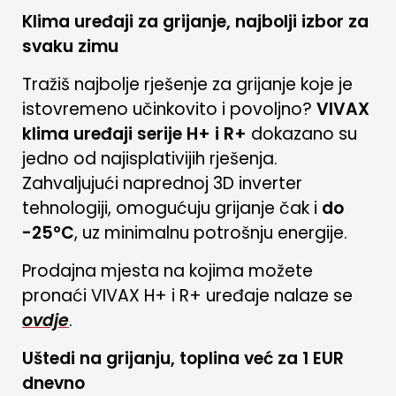
Klima uređaji za grijanje, najbolji izbor za
svaku zimu
Tražiš najbolje rješenje za grijanje koje je
istovremeno učinkovito i povoljno?
VIVAX
klima uređaji serije H+ i R+
dokazano su
jedno od najisplativijih rješenja.
Zahvaljujući naprednoj 3D inverter
tehnologiji, omogućuju grijanje čak i
do
-25°C
, uz minimalnu potrošnju energije.
Prodajna mjesta na kojima možete
pronaći VIVAX H+ i R+ uređaje nalaze se
ovdje
.
Uštedi na grijanju, toplina već za 1 EUR
dnevno