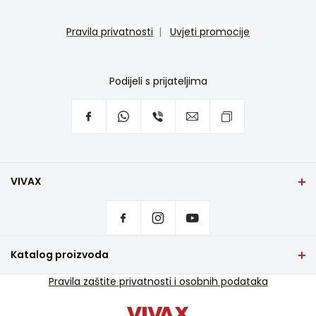
Pravila privatnosti
|
Uvjeti promocije
Podijeli s prijateljima
VIVAX
Početna stranica
Postavke privatnosti
Gdje kupiti
Kontakt
Katalog proizvoda
Česta pitanja
TV i audio
Pravila zaštite privatnosti i osobnih podataka
Servisna podrška u jamstvu
Mali kućanski aparati
Servisna podrška van jamstva