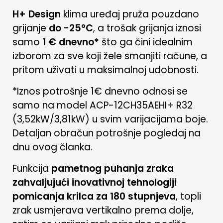
H+ Design
klima uređaj pruža pouzdano
grijanje
do -25°C
, a trošak grijanja iznosi
samo
1 € dnevno*
što ga čini idealnim
izborom za sve koji žele smanjiti račune, a
pritom uživati u maksimalnoj udobnosti.
*Iznos potrošnje 1€ dnevno odnosi se
samo na model ACP-12CH35AEHI+ R32
(3,52kW/3,81kW) u svim varijacijama boje.
Detaljan obračun potrošnje pogledaj na
dnu ovog članka.
Funkcija
pametnog puhanja zraka
zahvaljujući inovativnoj
tehnologiji
pomicanja krilca za 180 stupnjeva
, topli
zrak usmjerava vertikalno prema dolje,