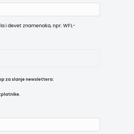
dela i devet znamenaka, npr. WFL-
pp za slanje newslettera:
tplatnike.