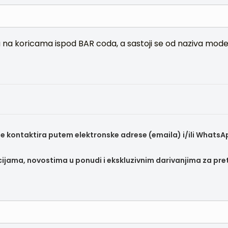
puta na koricama ispod BAR coda, a sastoji se od naziva mo
se kontaktira putem elektronske adrese (emaila) i/ili WhatsA
ijama, novostima u ponudi i ekskluzivnim darivanjima za pre