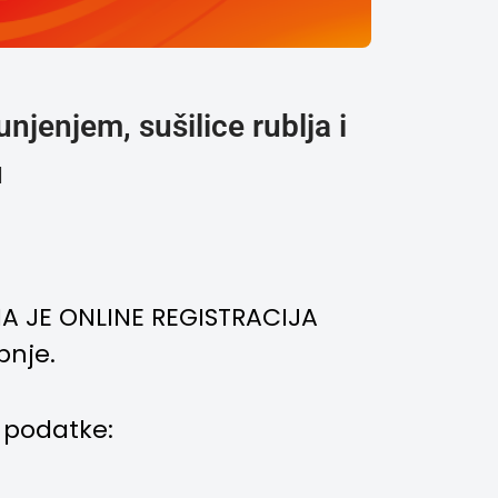
njenjem, sušilice rublja i
u
NA JE ONLINE REGISTRACIJA
pnje.
 podatke: