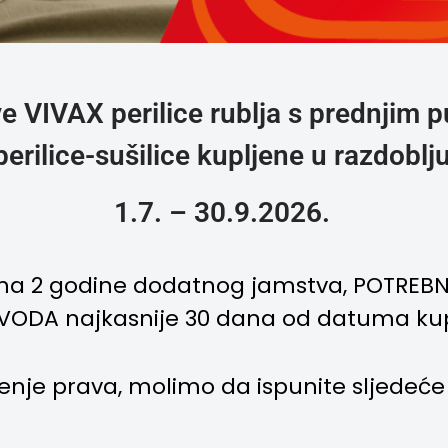
 VIVAX perilice rublja s prednjim pu
perilice-sušilice kupljene u razdoblj
1.7. – 30.9.2026.
vo na 2 godine dodatnog jamstva, POTREB
VODA najkasnije 30 dana od datuma ku
enje prava, molimo da ispunite sljedeće