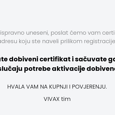
ispravno uneseni, poslat ćemo vam certif
adresu koju ste naveli prilikom registracije
te dobiveni certifikat i sačuvate g
lučaju potrebe aktivacije dobive
HVALA VAM NA KUPNJI I POVJERENJU.
VIVAX tim