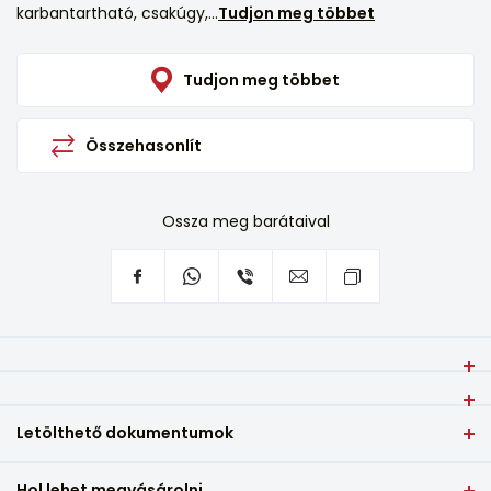
karbantartható, csakúgy,...
Tudjon meg többet
Tudjon meg többet
Összehasonlít
Ossza meg barátaival
Ragyogás és lenyűgözőség a konyhában - VIVAX
páraelszívó CHO-60CHA100T X hatékonyan eltávolítja a
Motorháztető típusa
füstöket és szagokat az ételek elkészítésekor.
Letölthető dokumentumok
Kaminska
Az erőteljes és hatékony 70 W-os motor sikeresen
eltávolítja az összes kellemetlen szagot és zsírt a
Motorteljesítmény (W)
Hol lehet megvásárolni