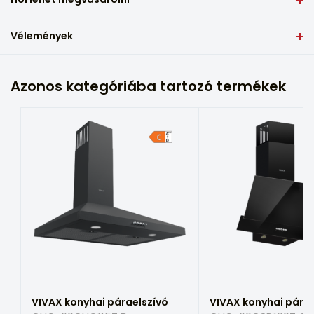
Használati utasítás
konyhából.
100
Az erőteljes LED-lámpa egyenletesen szórja a fényt az
egész munkalapon.
Vélemények
Adatlap
Légáramlási szintek száma
A rozsdamentes acél ház könnyen tisztítható és
3
Írja meg a véleményét erről a termékről
karbantartható, csakúgy, mint a háromrétegű alumínium
zsírszűrők, amelyek mosogatógépben is moshatók.
Termékjellemzők
Vezérlő
Azonos kategóriába tartozó termékek
A három működési szint segítségével a VIVAX konyhai
Név és vezetéknév
Mechanikai
páraelszívó CHO-60CHA100T X teljesítménye könnyen
Energiafogyasztási címke
adaptálható ahhoz, ami főzés közben történik.
Világítás
A legmagasabb légáramlási szinten a motorháztető akár
JÉG
E-mail cím
283 m3/h levegőt is eltávolít a térből.
Szűrő típusa
Alu 3 réteg
Az Ön értékelése
Energiahatékonyság
D
Az Ön véleménye...
Zaj (min/max sebesség) (dB)
62/68
Légáramlás (ErP) (m3/h)
VIVAX konyhai páraelszívó
VIVAX konyhai párae
283